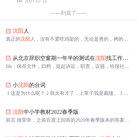
2007-07-11
——到底了——
沈阳
人
真正的
沈阳
人，没有不爱吃鸡架的，无论是煮的，烤的，
煎的，炸的，拌的，铁板的...真正的
沈阳
人，都不管
沈阳
站叫
沈阳
站，而叫南站...真正的
沈阳
人，都特别爱吃韩式
从北京辞职空窗期一年半的测试在
沈阳
找工作的一天之
烤肉，新疆羊肉串，大锅老汤煮的麻辣烫...真正的
沈阳
人，都特会吃、特能吃、特爱吃...真正的
沈阳
人，买了肉
file：保存文件，归档，提起诉讼，职责，议题，给报社发
串以后，无论多大的风 ，当街就能吃掉...真正的
沈阳
人，
消息，纵列，菜单command：命令，指令，指挥，军队指
没有不爱雪的，不爱玩雪的...真正的
沈阳
人，没有不爱运
挥处，掌握xx能力、program：程序，编程，项目，计划，
动
小
沈阳
的台词
课程表，节目，安排set：集合，设置，安排，树立，固定
于..的，位于..的if：如果，每当，即便display：显示器，展
1 这是为什么呢？ 2 我太有才了，上辈子我是裁缝。 3 都
出，表现，显示，陈列key：键盘，用键盘键入，密钥，答
说我长得寒碜，不过我妈挺稀罕我，我妈说小时候带我去
案，关键的line：线路，数据行，沿..排成行，排序，皱纹li
公园，老多人围着问 我妈,“大姐，你家这猴搁哪买的？”
st：列表，登记，显示，打印，布条，船倾斜，模块内容
沈阳
中小学教材2022春季版
现在我都长开了。 4 眼睛一闭一睁一天儿过去了hou~,眼睛
加载中。
一闭不睁,一辈子过去了hou! 5 我的中文名叫小
沈阳
,我的英
前言 很荣幸，之前百度上回答的2020年春季版本的答案被
文名叫xiao shen yang ~~~~~! 6 咿~~穿跑偏了,哎呀妈呀，
采纳了，大家可以去围观 链接在这里：
沈阳
市中小学教材
我说走道咋没有裆nia。
现用的都是哪个出版社的_百度知道 后面有知乎用户根据