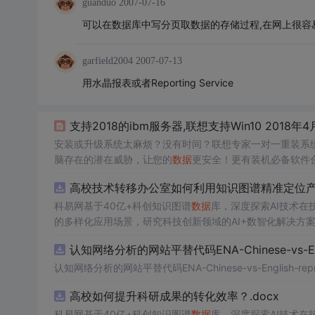
guanduo
2007-07-16
可以在数据库中写分页取数据的存储过程,在网上很容易
garfield2004
2007-07-13
用水晶报表或者Reporting Service
支持2018的ibm服务器,联想支持Win10 2018
安装或升级系统太麻烦？没有时间？联想专家一对一重装系
脑存在的潜在威胁，让您的
数据
更安全！更有装机必备软件合
(RTM/build 10240，1511/build 10586，1607/build 1439
高校技术转移办公室如何利用知识图谱精准定位产业
科易网基于40亿+科创知识图谱
数据
库，深度探索AI技术
的多样化应用场景，研究科技创新领域的AI+数智化解决方
认知网络分析的网站平替代码ENA-Chinese-vs-Englis
认知网络分析的网站平替代码ENA-Chinese-vs-English-reprod
高校如何提升科研成果的转化效率？.docx
科易网基于40亿+科创知识图谱
数据
库，深度探索AI技术