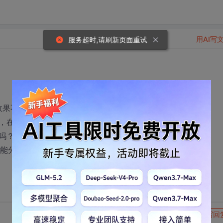
用AI写
服务超时,请刷新页面重试
，但是效果不好。原因是有个别报表非常巨大，有好几十页，active
，在局域网上运行还可以接受，在internet上实在太慢。
吗？
让他能分页传输数据吗？
转发到动态
举报
写回