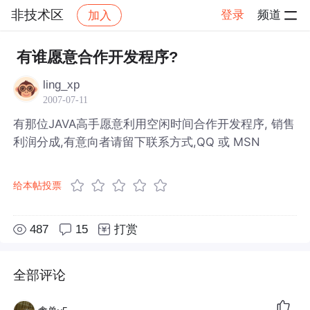
非技术区
登录
频道
加入
帖子详情
社区
非技术区
有谁愿意合作开发程序?
ling_xp
2007-07-11
有那位JAVA高手愿意利用空闲时间合作开发程序, 销售
利润分成,有意向者请留下联系方式,QQ 或 MSN
给本帖投票
487
15
打赏
全部评论