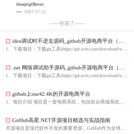
bluejing0$msn
2007-07-11
——到底了——
idea调试时不进去源码_github开源电商平台（续）-实战调试
1、下载项目：下载git工具(https://git-scm.com/download/wi
n)，执行：2、IDEA导入mall多模块项目一定要选择import
的方式(ps：如果是IDEA的主界面，记得选那个import，不
.net 网络调试助手源码_github开源电商平台（续）-实战调试
要new，实质上是跟这个一样)当然，你也可以选择其它的
方式，不过那样需要多一点配置，其实所有的java项目配
1、下载项目：下载git工具(https://git-scm.com/download/wi
置都在这里，自己去百度这个点，就知道所有的java项目
n)，执行：2、IDEA导入mall多模块项目一定要选择import
怎么弄了3、剩...
的方式(ps：如果是IDEA的主界面，记得选那个import，不
github上star42.4K的开源电商平台
要new，实质上是跟这个一样)当然，你也可以选择其它的
方式，不过那样需要多一点配置，其实所有的java项目配
1、项目介绍 项目是一套电商系统，包括前台商城系统及
置都在这里，自己去百度这个点，就知道所有的java项目
后台管理系统，基于SpringBoot+MyBatis实现，采用Docker
怎么弄了3、剩...
容器化部署。 前台商城系统包含首页门户、商品推荐、商
GitHub高星.NET开源项目精选与实战指南
品搜索、商品展示、购物车、订单流程、会员中心、客户
服务、帮助中心等模块。后台管理系统包含商品管理、订
开源项目是现代软件开发的重要资源，GitHub作为全球最
单管理、会员管理、促销管理、运营管理、内容管理、统