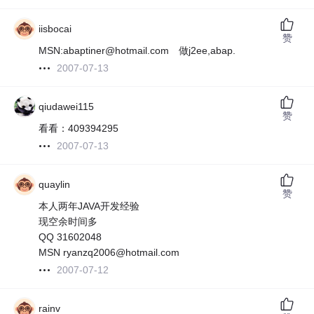
iisbocai
赞
MSN:abaptiner@hotmail.com 做j2ee,abap.
2007-07-13
qiudawei115
赞
看看：409394295
2007-07-13
quaylin
赞
本人两年JAVA开发经验
现空余时间多
QQ 31602048
MSN ryanzq2006@hotmail.com
2007-07-12
rainv