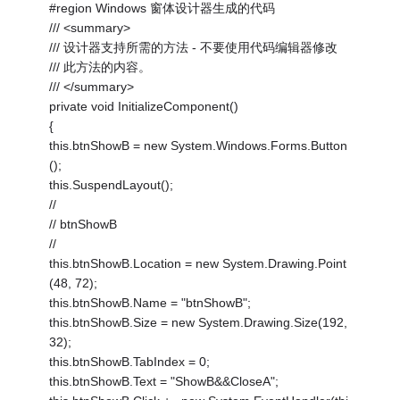
#region Windows 窗体设计器生成的代码
/// <summary>
/// 设计器支持所需的方法 - 不要使用代码编辑器修改
/// 此方法的内容。
/// </summary>
private void InitializeComponent()
{
this.btnShowB = new System.Windows.Forms.Button
();
this.SuspendLayout();
//
// btnShowB
//
this.btnShowB.Location = new System.Drawing.Point
(48, 72);
this.btnShowB.Name = "btnShowB";
this.btnShowB.Size = new System.Drawing.Size(192,
32);
this.btnShowB.TabIndex = 0;
this.btnShowB.Text = "ShowB&&CloseA";