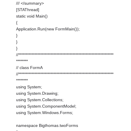
/// </summary>
[STAThread]
static void Main()
{
Application.Run(new FormMain());
}
}
}
//*****************************************************************
********
// class FormA
//*****************************************************************
********
using System;
using System.Drawing;
using System.Collections;
using System.ComponentModel;
using System.Windows.Forms;
namespace Bigthomas.twoForms