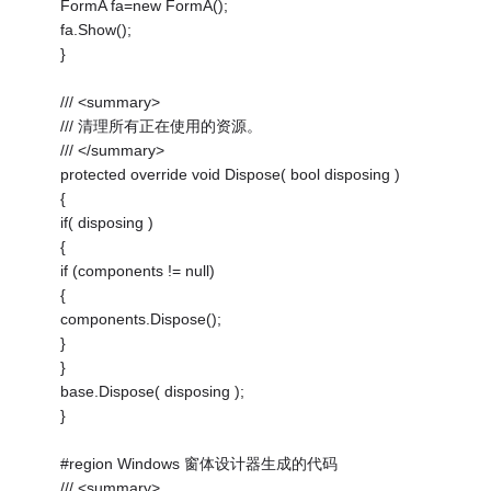
FormA fa=new FormA();
fa.Show();
}
/// <summary>
/// 清理所有正在使用的资源。
/// </summary>
protected override void Dispose( bool disposing )
{
if( disposing )
{
if (components != null)
{
components.Dispose();
}
}
base.Dispose( disposing );
}
#region Windows 窗体设计器生成的代码
/// <summary>