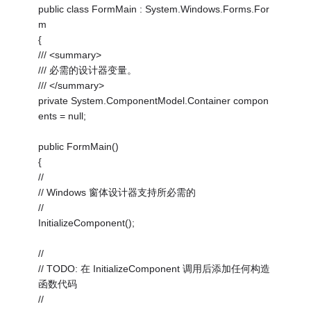
public class FormMain : System.Windows.Forms.For
m
{
/// <summary>
/// 必需的设计器变量。
/// </summary>
private System.ComponentModel.Container compon
ents = null;
public FormMain()
{
//
// Windows 窗体设计器支持所必需的
//
InitializeComponent();
//
// TODO: 在 InitializeComponent 调用后添加任何构造
函数代码
//