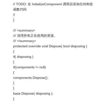
// TODO: 在 InitializeComponent 调用后添加任何构造
函数代码
//
}
/// <summary>
/// 清理所有正在使用的资源。
/// </summary>
protected override void Dispose( bool disposing )
{
if( disposing )
{
if(components != null)
{
components.Dispose();
}
}
base.Dispose( disposing );
}