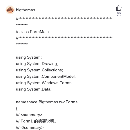
bigthomas
赞
//*****************************************************************
********
// class FormMain
//*****************************************************************
********
using System;
using System.Drawing;
using System.Collections;
using System.ComponentModel;
using System.Windows.Forms;
using System.Data;
namespace Bigthomas.twoForms
{
/// <summary>
/// Form1 的摘要说明。
/// </summary>