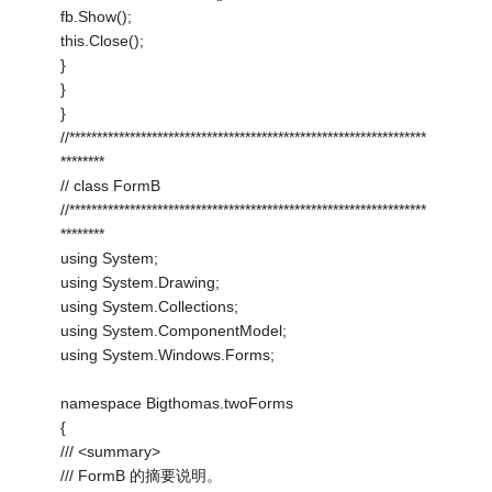
fb.Show();
this.Close();
}
}
}
//*****************************************************************
********
// class FormB
//*****************************************************************
********
using System;
using System.Drawing;
using System.Collections;
using System.ComponentModel;
using System.Windows.Forms;
namespace Bigthomas.twoForms
{
/// <summary>
/// FormB 的摘要说明。