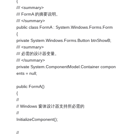
{
/// <summary>
/// FormA 的摘要说明。
/// </summary>
public class FormA : System.Windows.Forms.Form
{
private System.Windows.Forms.Button btnShowB;
/// <summary>
/// 必需的设计器变量。
/// </summary>
private System.ComponentModel.Container compon
ents = null;
public FormA()
{
//
// Windows 窗体设计器支持所必需的
//
InitializeComponent();
//