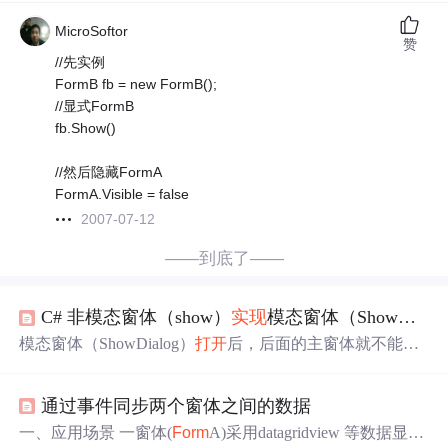
MicroSoftor
赞
//先实例
FormB fb = new FormB();
//显式FormB
fb.Show()
//然后隐藏FormA
FormA.Visible = false
2007-07-12
——到底了——
C# 非模态窗体（show）
实现
模态窗体（ShowDialog）的效果
模态窗体（ShowDialog）
打开
后，后面的主窗体就不能做
任何操作了。本博客要
实现
非模态窗体（show）
实现
模态
窗体（ShowDialog）的一些效果（主窗体
关闭
，子窗体也
通过事件同步两个窗体之间的数据
要
关闭
。子窗体只能
打开
一个。）同时，保留非模态窗体
的一些特性（主窗体和子窗体都能操作，比如文本的书写
一、应用场景 一窗体(
Form
A)采用datagridview 等数据显示