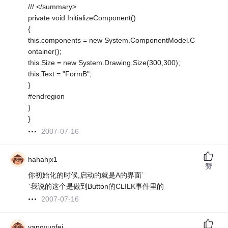
/// </summary>
private void InitializeComponent()
{
this.components = new System.ComponentModel.C
ontainer();
this.Size = new System.Drawing.Size(300,300);
this.Text = "FormB";
}
#endregion
}
}
2007-07-16
hahahjx1
赞
你初始化的时候,启动的就是A的界面`
`我说的这个是做到Button的CLILK事件里的
2007-07-16
yangyunfei