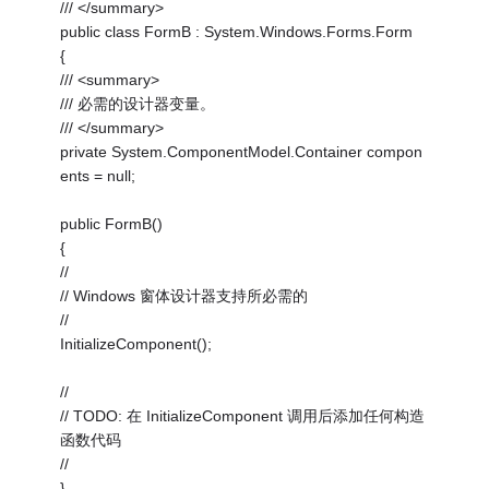
/// </summary>
public class FormB : System.Windows.Forms.Form
{
/// <summary>
/// 必需的设计器变量。
/// </summary>
private System.ComponentModel.Container compon
ents = null;
public FormB()
{
//
// Windows 窗体设计器支持所必需的
//
InitializeComponent();
//
// TODO: 在 InitializeComponent 调用后添加任何构造
函数代码
//
}