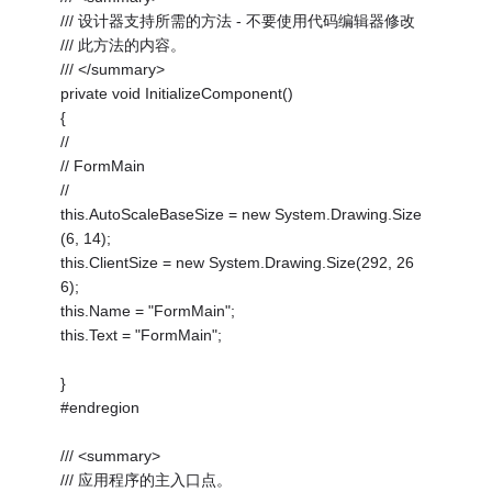
/// 设计器支持所需的方法 - 不要使用代码编辑器修改
/// 此方法的内容。
/// </summary>
private void InitializeComponent()
{
//
// FormMain
//
this.AutoScaleBaseSize = new System.Drawing.Size
(6, 14);
this.ClientSize = new System.Drawing.Size(292, 26
6);
this.Name = "FormMain";
this.Text = "FormMain";
}
#endregion
/// <summary>
/// 应用程序的主入口点。