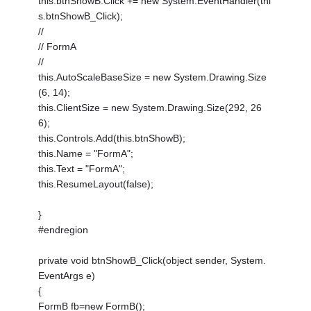
this.btnShowB.Click += new System.EventHandler(thi
s.btnShowB_Click);
//
// FormA
//
this.AutoScaleBaseSize = new System.Drawing.Size
(6, 14);
this.ClientSize = new System.Drawing.Size(292, 26
6);
this.Controls.Add(this.btnShowB);
this.Name = "FormA";
this.Text = "FormA";
this.ResumeLayout(false);
}
#endregion
private void btnShowB_Click(object sender, System.
EventArgs e)
{
FormB fb=new FormB();