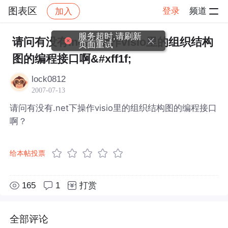
图表区
登录
频道
加入
帖子详情
社区
图表区
服务超时,请刷新
请问有没有.net下操作visio里的组织结构
页面重试
图的编程接口啊&#xff1f;
lock0812
2007-07-13
请问有没有.net下操作visio里的组织结构图的编程接口
啊？
给本帖投票
165
1
打赏
全部评论