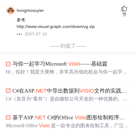
hongmosuyier
赞
参考:
http://www.visual-graph.com/down/vg.zip
2007-07-16
——到底了——
与你一起学习Microsoft
Visio
——基础篇
Hi，你好！我是大黄蜂，非常高兴借此机会与你一起学习
MS
Visio
的相关知识和技能。这一次的分享主要是结合本
人在实际使用
Visio
过程中的一些方法技巧并总结整理其他
C#在ASP
.NET
中导出数据到
VISIO
文件的实践指南
人分享的知识，其中有一些材料则来源于互联网，期待通
过我的梳理成篇后能够给你带来
Visio
的入门指导。 1.1. 认
C#（发音为“看井”）是由微软公司开发的一种优雅的、类
识
Visio
首先，我们先来认识
Visio
是什么，有什么作用。
V
型安全的面向对象的
编程
语言。它首次出现在2002年，随
.
isio
是Microsoft Office...
NET
框架一起发布，旨在替代C++并提供更安全、更高效
基于ASP
.NET
C#的Office
Visio
图形绘制程序开发
的开发环境。随着时间的推移，C#语言在多个版本中进行
了改进，从最初的1.0版本逐步发展到目前的最新版本，具
Microsoft Office
Visio
是一款专业的图表绘制工具，广泛应
备了更多的语言特性和性能改进。ASP
.NET
是一个开放源
用于企业流程建模、网络架构设计、
组织
结构图
绘制等领