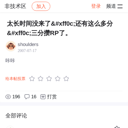
非技术区
登录
频道
加入
帖子详情
社区
非技术区
太长时间没来了&#xff0c;还有这么多分
&#xff0c;三分攒RP了。
shoulders
2007-07-17
咔咔
给本帖投票
196
16
打赏
全部评论