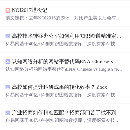
NOI2017退役记
前文链接：去年NOI2016的游记，对比产生美以后会有一
个长篇的OI生涯回忆录，敬请关注DAY-??有一些故事背景
的前提下：我："我赌我国赛肯定不能A题"ljss：“那咱俩赌
高校技术转移办公室如何利用知识图谱精准定位产业需求与技术适配点？.docx
啊，我赌你能A题，赌十块的”我：“赌20吧，我赌我A不了
题”ljss：“行啊”我：“那我要是全都爆零了是不是也算我没
科易网基于40亿+科创知识图谱数据库，深度探索AI技术
A题啊”ljss：“那当然算了”于是我们找了yycc和alone_wolf
在技术转移、成果转化、技术经纪、知识产权、产业创
当公证人DAY?ljss：“我赌你这...
新、科技招商等垂直领域的多样化应用场景，研究科技创
认知网络分析的网站平替代码ENA-Chinese-vs-English-reproducible.zip
新领域的AI+数智化解决方案，推动科技创新与产业创新
智能化发展。
认知网络分析的网站平替代码ENA-Chinese-vs-English-repro
ducible.zip
高校如何提升科研成果的转化效率？.docx
科易网基于40亿+科创知识图谱数据库，深度探索AI技术
在技术转移、成果转化、技术经纪、知识产权、产业创
新、科技招商等垂直领域的多样化应用场景，研究科技创
产业招商如何精准匹配？招商部门苦于找不到符合产业链补链强链方向的目标企业怎么办？.docx
新领域的AI+数智化解决方案，推动科技创新与产业创新
智能化发展。
科易网基于40亿+科创知识图谱数据库，深度探索AI技术
在技术转移、成果转化、技术经纪、知识产权、产业创