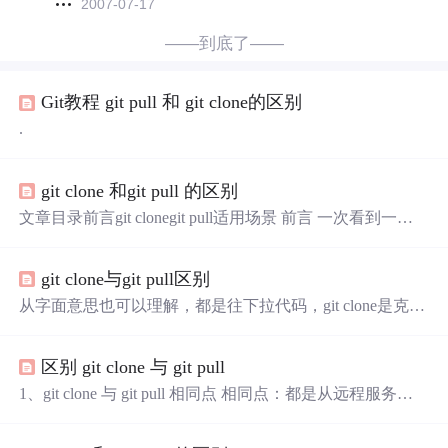
2007-07-17
——到底了——
Git教程 git pull 和 git clone的区别
.
git clone 和git pull 的区别
文章目录前言git clonegit pull适用场景 前言 一次看到一篇
博客上在第一次拉取远程代码到本地的操作步骤中写到先
用了git clone 克隆了远程仓库到本地，然后又执行了git pull
git clone与git pull区别
同步数据，心生疑惑，git clone后为什么还要git pull一下？
于是查一下二者的区别。 git clone 从远程服务器克隆一个
从字面意思也可以理解，都是往下拉代码，git clone是克
一模一样的版本库到本地,复制的是整个版本库，叫做git cl
隆，git pull 是拉。 但是，也有区别： 从远程服务器克隆一
one。简单讲，git clone就是将一个库复制到本地，是一个
个一模一样的版本库到本地,复制的是整个版本库，叫做clo
本地从无到有的过程。包括里面的日志信息，git项目里
区别 git clone 与 git pull
ne.（clone是将一个库复制到你的本地，是一个本地从无到
有的过程） 从远程服务器获取到一个branch分支的更新到
1、git clone 与 git pull 相同点 相同点：都是从远程服务器
本地，并更新本地库，叫做pull.（pull是指同步一个你在本
拉取代码到本地 2、git clone 与 git pull 不同点 git clone 是在
地有版本的库内容更新的部分到你的本地库...
本地没有版本库的时候，从远程服务器克隆整个版本库到