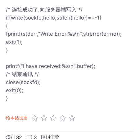
/* 连接成功了,向服务器端写入 */
if(write(sockfd,hello,strlen(hello))==-1)
{
fprintf(stderr,"Write Error:%s\n",strerror(errno));
exit(1);
}
printf("I have received:%s\n",buffer);
/* 结束通讯 */
close(sockfd);
exit(0);
}
给本帖投票
132
3
打赏