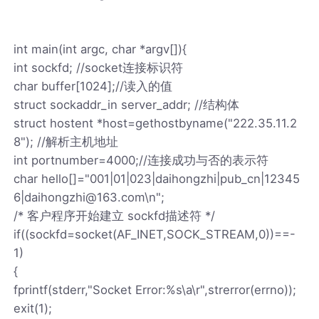
int main(int argc, char *argv[]){
int sockfd; //socket连接标识符
char buffer[1024];//读入的值
struct sockaddr_in server_addr; //结构体
struct hostent *host=gethostbyname("222.35.11.2
8"); //解析主机地址
int portnumber=4000;//连接成功与否的表示符
char hello[]="001|01|023|daihongzhi|pub_cn|12345
6|daihongzhi@163.com\n";
/* 客户程序开始建立 sockfd描述符 */
if((sockfd=socket(AF_INET,SOCK_STREAM,0))==-
1)
{
fprintf(stderr,"Socket Error:%s\a\r",strerror(errno));
exit(1);