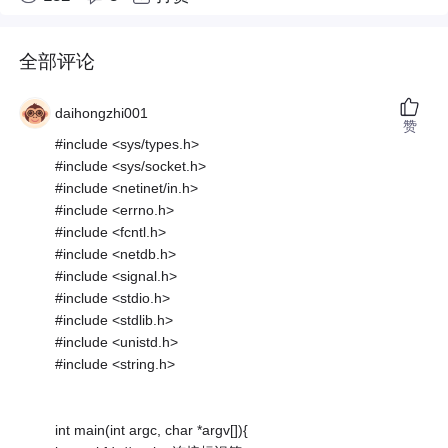
全部评论
daihongzhi001
赞
#include <sys/types.h>
#include <sys/socket.h>
#include <netinet/in.h>
#include <errno.h>
#include <fcntl.h>
#include <netdb.h>
#include <signal.h>
#include <stdio.h>
#include <stdlib.h>
#include <unistd.h>
#include <string.h>
int main(int argc, char *argv[]){