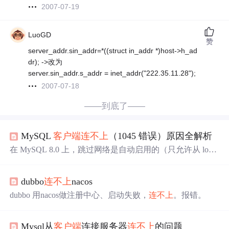
2007-07-19
LuoGD
赞
server_addr.sin_addr=*((struct in_addr *)host->h_ad
dr); ->改为
server.sin_addr.s_addr = inet_addr("222.35.11.28");
2007-07-18
——到底了——
MySQL
客户端
连不上
（1045 错误）原因全解析
在 MySQL 8.0 上，跳过网络是自动启用的（只允许从 local
host 访问 MySQL），但对于以前的 MySQL 版本，建议在
[mysqld] 下添加 -skip-networking。在我们学习 MySQL 或从
dubbo
连不上
nacos
事 MySQL DBA 工作期间，时常会遇到：“我尝试连接到
MySQL 并且收到1045 错误，但我确定我的用户和密码都
dubbo 用nacos做注册中心、启动失败，
连不上
。报错。
没问题”。如果未指定要连接的主机（使用 -h 标志），则
MySQL
客户端
将尝试连接到 localhost 实例，同时您可能尝
试连接到另一个主机端口实例。
Mysql从
客户端
连接服务器
连不上
的问题