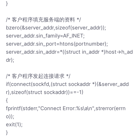
}
/* 客户程序填充服务端的资料 */
bzero(&server_addr,sizeof(server_addr));
server_addr.sin_family=AF_INET;
server_addr.sin_port=htons(portnumber);
server_addr.sin_addr=*((struct in_addr *)host->h_ad
dr);
/* 客户程序发起连接请求 */
if(connect(sockfd,(struct sockaddr *)(&server_add
r),sizeof(struct sockaddr))==-1)
{
fprintf(stderr,"Connect Error:%s\a\n",strerror(errn
o));
exit(1);
}