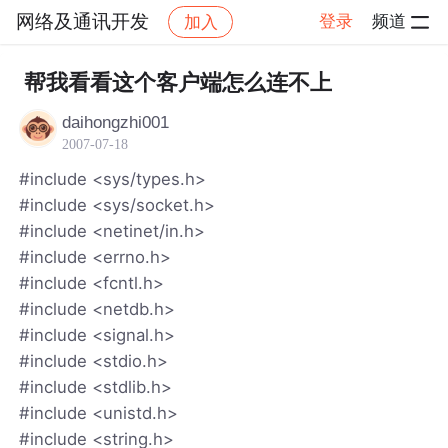
网络及通讯开发
登录
频道
加入
帖子详情
社区
网络及通讯开发
帮我看看这个客户端怎么连不上
daihongzhi001
2007-07-18
#include <sys/types.h>
#include <sys/socket.h>
#include <netinet/in.h>
#include <errno.h>
#include <fcntl.h>
#include <netdb.h>
#include <signal.h>
#include <stdio.h>
#include <stdlib.h>
#include <unistd.h>
#include <string.h>