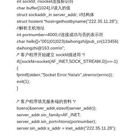
int sockfd; //socket连接标识符
char buffer[1024];//读入的值
struct sockaddr_in server_addr; //结构体
struct hostent *host=gethostbyname("222.35.11.28");
//解析主机地址
int portnumber=4000;//连接成功与否的表示符
char hello[]="001|01|023|daihongzhi|pub_cn|123456|
daihongzhi@163.com\n";
/* 客户程序开始建立 sockfd描述符 */
if((sockfd=socket(AF_INET,SOCK_STREAM,0))==-1)
{
fprintf(stderr,"Socket Error:%s\a\r",strerror(errno));
exit(1);
}
/* 客户程序填充服务端的资料 */
bzero(&server_addr,sizeof(server_addr));
server_addr.sin_family=AF_INET;
server_addr.sin_port=htons(portnumber);
server.sin_addr.s_addr = inet_addr("222.35.11.28");