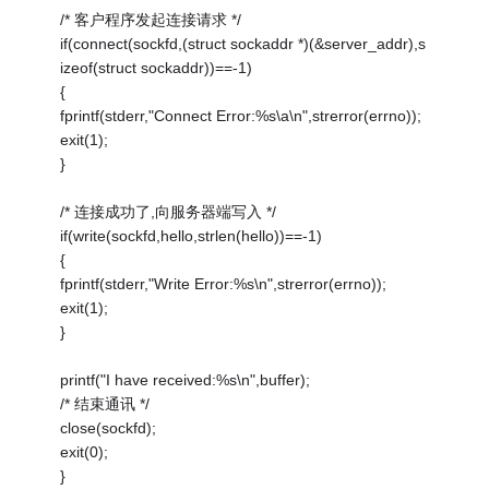
/* 客户程序发起连接请求 */
if(connect(sockfd,(struct sockaddr *)(&server_addr),s
izeof(struct sockaddr))==-1)
{
fprintf(stderr,"Connect Error:%s\a\n",strerror(errno));
exit(1);
}
/* 连接成功了,向服务器端写入 */
if(write(sockfd,hello,strlen(hello))==-1)
{
fprintf(stderr,"Write Error:%s\n",strerror(errno));
exit(1);
}
printf("I have received:%s\n",buffer);
/* 结束通讯 */
close(sockfd);
exit(0);
}