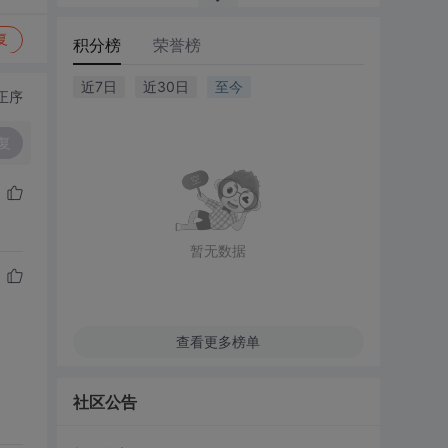
复
积分榜
荣誉榜
近7日
近30日
至今
正序
复
暂无数据
查看更多榜单
社区公告