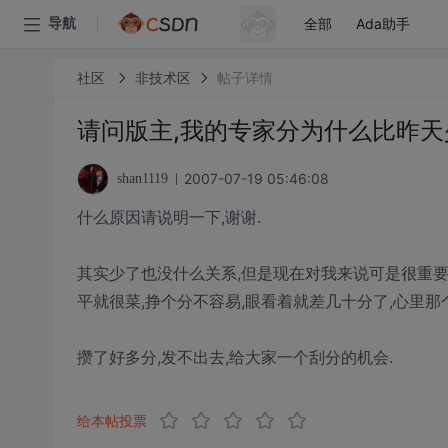
全部
Ada助手
导航
社区
非技术区
帖子详情
请问版主,我的专家分为什么比昨天少
2007-07-19 05:46:08
shan1119
什么原因请说明一下,谢谢.
其实少了也没什么关系,但是现在对我来说可是很重要
平就很菜,挣个分不容易,眼看着就差几十分了,心里那个
攒了好多分,发不出去,给大家一个刮分的机会.
给本帖投票