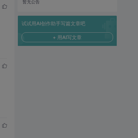
暂无公告
试试用AI创作助手写篇文章吧
+ 用AI写文章