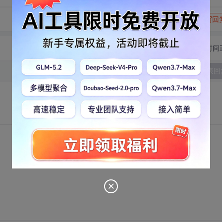
转发到动态
举报
写回
切换为时间
发表回