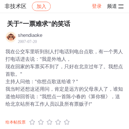
非技术区
登录
频道
加入
帖子详情
社区
非技术区
关于“一票难求”的笑话
shendiaoke
2007-07-20
我在公交车里听到别人打电话到电台点歌，有一个男人
打电话进去说："我是外地人，
现在回家的车票买不到了，只好在北京过年了。我想点
首歌。"
主持人问他："你想点歌送给谁？"
我当时还想这还用问，肯定是远方的父母亲人了，谁知
道他却回答说："我想点一首陈小春的《算你狠》，送
给北京站所有工作人员以及所有票贩子!"
给本帖投票