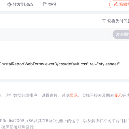
转发到动态
举报
写回
切换为时间
发表回
CrystalReportWebFormViewer3/css/default.css" rel="stylesheet"
表、进行数据分组排序、设置参数、过滤
显示
、实现子报表及图表
显示
等
RRedist2008_x86及其在64位机器上的运行，以及解决在不同平台目标
，确保部署顺利进行。