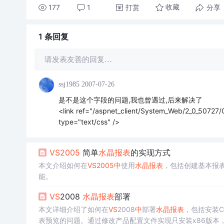
177
1
打赏
分享
收藏
1 条
回复
请发表友善的回复…
ssj1985
2007-07-26
是不是这个字段的问题,我也曾遇过,后来解决了
<link ref="/aspnet_client/System_Web/2_0_50727/
type="text/css" />
VS
2005
简单
水晶报表
的实现方式
本文介绍如何在
VS
2005
中
使用
水晶报表
，包括创建基本报
能。
VS
2008
水晶报表
部署
本文详细介绍了如何在
VS
2008
中
部署
水晶报表
，包括安装C
表预览的问题。通过修改产品配置文件实现只安装x86版本