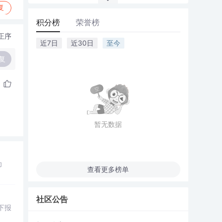
复
积分榜
荣誉榜
正序
近7日
近30日
至今
复
暂无数据
功
查看更多榜单
社区公告
下报