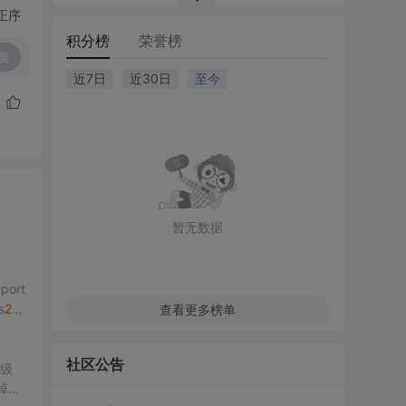
正序
积分榜
荣誉榜
复
近7日
近30日
至今
暂无数据
ort
s
200
查看更多榜单
社区公告
升级
掉