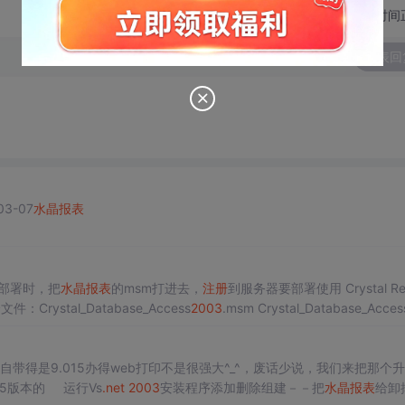
切换为时间
发表回
03-07
水晶报表
次，
水晶报表
注册
码如下：
安装部署时，把
水晶报表
的msm打进去，
注册
到服务器要部署使用 Crystal Rep
rystal_Database_Access
2003
.msm Crystal_Database_Acces
自带得是9.015办得web打印不是很强大^_^，废话少说，我们来把那个
15版本的 运行Vs
.net
2003
安装程序添加删除组建－－把
水晶报表
给卸