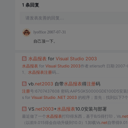
1 条
回复
请发表友善的回复…
lyoffice
2007-07-31
自己顶一下。
水晶报表
for
Visual
Studio
2003
水晶报表
for
Visual
Studio
2003
作者:etiersoft 日期:2007-
1、
水晶报表
注册
码
在使用Vs
.net
自带的
水晶报表
时，请
注册
，否则只能使用30
vb
.net
2003
自带
水晶报表
得
注册
码
注册
号:6707437608
密码:AAP5GKS0000GDE100DS
注册
号:6707437608 密码:AAP5GKS0000GDE100DS
2、Asp
s for
Visual
.Net
中
Studio
使用
水晶报表
.NET
2003
的程序；首先：找到以下7个文件：C
我们采用下面的几步使用Push模式执行
3
_chs.msm Crys
水晶报表
：
VS
.net
2003
+
水晶报表
10.0安装与部署
1)设计一个DataSet
右击“
最近做了一个
解决
方案浏览器”
水晶报表
打印得东西，基于B/S得打印，Vs
.net
（以前9.015得会自动升级到10.0）1.卸载Vs
.net
自带得9.0