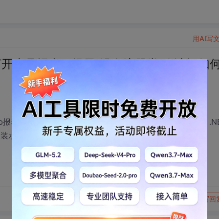
用AI写
03中无法打开水晶报表，提示“没有注册类别”请问如
web报表，最近刚升级水晶报表到11安装后无法在Visual Studio .N
新安装水晶报表问题依旧，请问如何解决。谢谢。
转发到动态
举报
写回