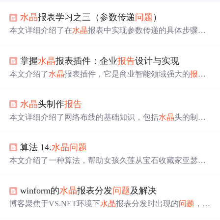
水晶
报表学习之三（参数传递
问题
）
本文详细介绍了在
水晶
报表中实现参数传递的具体步骤和
代码实例，包括如何配置参数字段、设置默认值以及在用
户
选择
后重新加载
报告
。通过ASP.NET和C#实现，适合初
掌握
水晶
报表插件：企业
报告
设计与实现
学者和需要快速解决
问题
的开发者。
本文介绍了
水晶
报表插件，它是商业智能领域强大的
报告
设计工具。涵盖其应用领域、核心功能，如数据汇总、灵
活设计等。还阐述了数据连接方式、支持的数据源，以及
水晶
头制作
报告
图形化设计、自定义功能、内置计算与公式、参数化定
制、分页和分组功能，最后介绍了交互式
报告
特点与实现
本文详细介绍了网络布线的基础知识，包括
水晶
头的制作
方式。
方式（A类B类）、网络模块的安装、双绞线（网线）的类
型及其用途，以及网线钳和测线仪的使用。通过标准的T5
算法 14.
水晶
问题
68B接法制作直连线和交叉线，适用于不同网络设备间的
连接。
本文介绍了一种算法，帮助女孩久莲从宝石收藏家亚瑟斯
的n块
水晶
石中
选择
，通过合并满足'完美契合'条件的组
合，最大化
水晶
球尺寸。通过排序和匹配策略，找到最优
winform的
水晶
报表分发
问题
及解决
的1或2块
水晶
石进行融合。
博客聚焦于VS.NET环境下
水晶
报表分发时出现的
问题
，并
给出了解决办法，涉及报表相关信息技术内容。