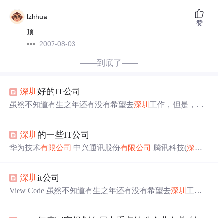
lzhhua
赞
顶
2007-08-03
——到底了——
深圳
好的IT公司
虽然不知道有生之年还有没有希望去
深圳
工作，但是，那
里一直是一个让我魂牵梦绕的地方，搜了下
深圳
的IT方面
比较好的公司，软硬都有，为日后借鉴： 华为技术
有限公
深圳
的一些IT公司
司
中兴通讯股份
有限公司
腾讯科技(
深圳
)
有限公司
深圳
迈
瑞生物医疗电子股份
有限公司
国际商业机器科技(
深圳
)
有
华为技术
有限公司
中兴通讯股份
有限公司
腾讯科技(
深圳
)
限公司
深圳
市腾讯计算机系统
有限公司
金蝶软件(中国)
有
有限公司
深圳
迈瑞生物医疗电子股份
有限公司
国际商业机
限公司
深圳
市同洲电子股份
有限公司
深圳
市怡化电脑有
器科技(
深圳
)
有限公司
深圳
市腾讯计算机系统
有限公司
金
深圳
it公司
蝶软件(中国)
有限公司
深圳
市同洲电子股份
有限公司
深圳
市怡化电脑
有限公司
深圳
市南凌科技发展
有限公司
宇龙计
View Code 虽然不知道有生之年还有没有希望去
深圳
工
算机通信科技(
深圳
)
有限公司
深圳
市南瑞科技
有限公司
深
作，但是，那里一直是一个让我魂牵梦绕的地方，搜了下
圳
市紫金支点技术股份
有限公司
深圳
市大族激
深圳
的IT方面比较好的公司，软硬都有，为日后借鉴： 华