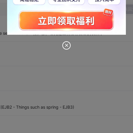
发表回
->《core servlet&JSP》（第2版）看完这些就看你自己的发展了
EJB2 - Things such as spring - EJB3)