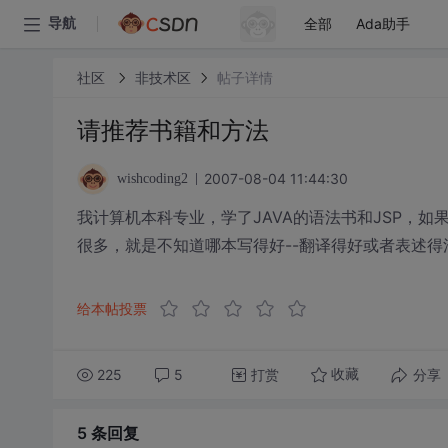
全部
Ada助手
导航
社区
非技术区
帖子详情
请推荐书籍和方法
2007-08-04 11:44:30
wishcoding2
我计算机本科专业，学了JAVA的语法书和JSP，如果
很多，就是不知道哪本写得好--翻译得好或者表述得
给本帖投票
225
5
打赏
分享
收藏
5 条
回复