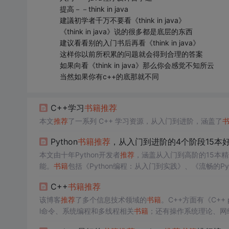
提高－－think in java
建議初学者千万不要看《think in java》
《think in java》说的很多都是底层的东西
建议看看别的入门书后再看《think in java》
这样你以前所积累的问题就会得到合理的答案
如果向看《think in java》那么你会感觉不知所云
当然如果你有c++的底那就不同
C++学习
书籍
推荐
本文
推荐
了一系列 C++ 学习资源，从入门到进阶，涵盖了
Python
书籍
推荐
，从入门到进阶的4个阶段15本
本文由十年Python开发者
推荐
，涵盖从入门到高阶的15本精
能。
书籍
包括《Python编程：从入门到实践》、《流畅的
和互动话题。
C++
书籍
推荐
该博客
推荐
了多个信息技术领域的
书籍
。C++方面有《C++
l命令、系统编程和多线程相关
书籍
；还有操作系统理论、网