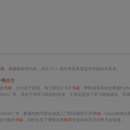
书籍
、视频教程等内容。适合 C++ 初学者及希望提升技能的开发者。
好书
推荐
选
书籍
，分为四个阶段，每个阶段3-5本
书籍
，帮助读者系统化掌握Pyth
Python》等，适合不同学习阶段的读者。文章还提供了学习路线建议、资
 primer》等；数据结构与算法涵盖入门到高级的不同
书籍
；Linux领域涉及
络方面的
书籍
，同时分享了哩哩老师
推荐
资源和程序员资料大全链接。