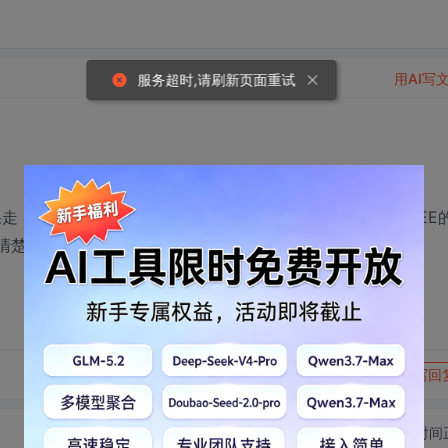
用AI写
服务超时,请刷新页面重试
走 JAVA这条路，我以后该如何学习呢？看些什么书呢？J2EE
清楚。
转发到动态
举报
写回
切换为时间