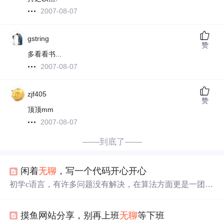
2007-08-07
gstring
赞
多看看书...
2007-08-07
zjf405
赞
顶顶mm
2007-08-07
——到底了——
闲着
无聊
，写一个代码开心开心
初学c语言，有许多问题没有解决，在算法方面更是一团
糟，因为知识储备太少，所以差不多只能写这简单的代
码；指针和结构体不能灵活运用，使我十分苦恼。恳请大
摸鱼网站分享，别再上班
无聊
等下班
神给予
建议
，一定虚心接受！！！！ #include<stdio.h> #incl