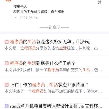
赞
樓主牛人
程序員的工作就是這樣，像台機器
2007-08-14
——到底了——
程序员
的
生活
就是这么朴实无华，且没钱。
本文是一位
程序员
分享他的省钱
生活
经验，从购物、出行
到日常
生活
，展现了
程序员
如何利用技术节省开支。他热
衷于比价、使用优惠，甚至通过技术手段获取资源。在职
程序员
的
生活
到底是什么样子的？
场上，他以低调应对，用最少的成本维持
生活
。尽管
生活
节俭，但他依然保持着乐观态度。
本文以小刘为例，描绘了
程序员
单调而充实的
生活
，包括
按时工作、编程、游戏和阅读。
程序员
并不总是写代码，
更多的是思考和解决问题。文中分享了关于
程序员
的误
正在工作的
程序员
，
生活
状态都很苦逼？
解、加班经历、加薪谈话等职场趣事，揭示了
程序员
面对
技术的执着和
生活
的挑战。
本文讲述了一个
程序员
如何在不加班的情况下，保持对技
术的热情和个人
生活
的平衡。作者分享了他在技术学习、
工作效率提升以及个人兴趣培养方面的心得，展示了
程序
stm32单片机项目资料课程设计文档C语言程序代码原理图电路PCB实例悬挂运动控制系统论文资料
员
生活
并非只有单调的加班和敲代码。