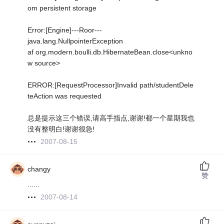
om persistent storage
Error:[Engine]---Roor---
java.lang.NullpointerException
af org.modern.boulli.db.HibernateBean.close<unkno
w source>
ERROR:[RequestProcessor]Invalid path/studentDele
teAction was requested
总是提示这三个错误,请高手指点,谢谢!都一个星期我也
没有整明白!谢谢很急!
2007-08-15
changy
赞
......
2007-08-14