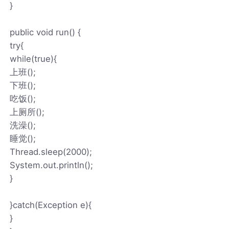
}
public void run() {
try{
while(true){
上班();
下班();
吃饭();
上厕所();
洗澡();
睡觉();
Thread.sleep(2000);
System.out.println();
}
}catch(Exception e){
}