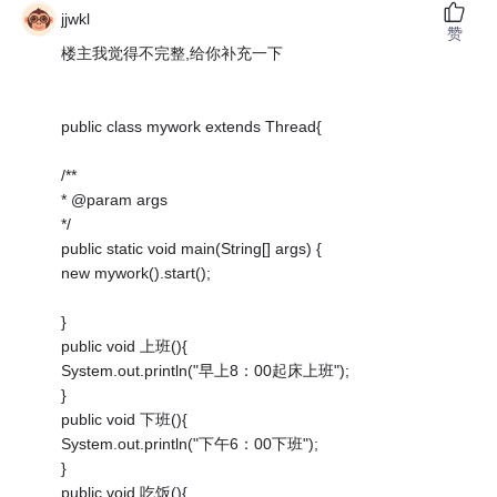
jjwkl
赞
楼主我觉得不完整,给你补充一下
public class mywork extends Thread{
/**
* @param args
*/
public static void main(String[] args) {
new mywork().start();
}
public void 上班(){
System.out.println("早上8：00起床上班");
}
public void 下班(){
System.out.println("下午6：00下班");
}
public void 吃饭(){