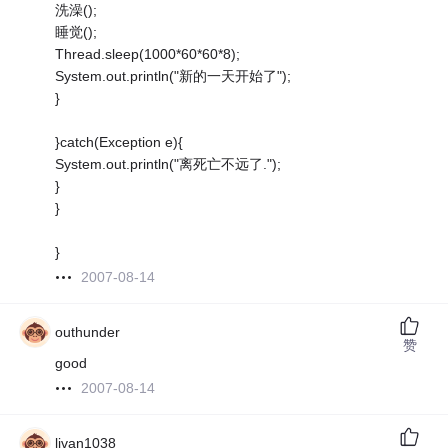
洗澡();
睡觉();
Thread.sleep(1000*60*60*8);
System.out.println("新的一天开始了");
}
}catch(Exception e){
System.out.println("离死亡不远了.");
}
}
}
2007-08-14
outhunder
赞
good
2007-08-14
livan1038