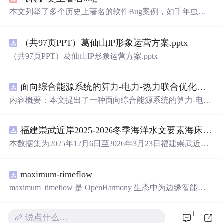
本文列举了多个历史上著名的软件Bug案例，如千年虫问
题、Therac-25医疗设备故障、
Intel
奔腾芯片浮点运算错误
等，这些案例揭示了软件开发过程中可能出现的各种问题
（共97页PPT）葛仙山IP形象运营方案.pptx
及教训。
（共97页PPT）葛仙山IP形象运营方案.pptx
面向综合能源系统的算力-电力-热力联合优化调度策略（Matlab代码实现）
内容概要：本文提出了一种面向综合能源系统的算力-电
力-热力联合优化调度策略，并提供了基于Matlab的完整代
码实现。该资源系统性地探讨了多能源系统中电力、热力
福建崇武近岸2025-2026冬季海洋水文要素海床基观测数据集.zip
与算力资源的协同优化问题，通过构建精细化的数学模
型，实现能源供给、负荷需求与计算任务的全局联合调
本数据集为2025年12月6日至2026年3月23日福建崇武近岸
度，旨在提升综合能源系统的整体能效、经济性与运行灵
海域海床基现场观测数据，包含自容式温度波潮仪（TD）
活性。研究涵盖了源网荷储协调、多时间尺度优化、需求
和声学多普勒流速剖面仪（ADCP）获取的潮位、波浪、
响应机制等关键技术，并融合粒子群算法（PSO）、灰狼
maximum-timeflow
水温等海洋水文要素的同步观测数据以及质控文件，质控
优化器（GWO）等多种智能优化算法进行高效求解。文档
文件记录观测要素数据对应的质量标志，包括通过（pas
maximum_timeflow 是 OpenHarmony 生态中为边缘智能打
不仅提供了核心算法实现，还整合了大量相关科研主题与
s）和可疑（suspect）,其中suspect代表该观测值偏离其局地
造的轻量级 AI 推理子系统，具备跨平台一致性、多后端融
复现资源，形成了一个面向能源系统优化领域的综合性技
均值的3倍标准差。
合、端云协同安全三大领先能力，全面支持资源受限的 Lit
1
术资料库。; 适合人群：具备电力系统、能源系统建模或优
说点什么…
eOS-M 轻量设备与功能完整的 Linux 系统.