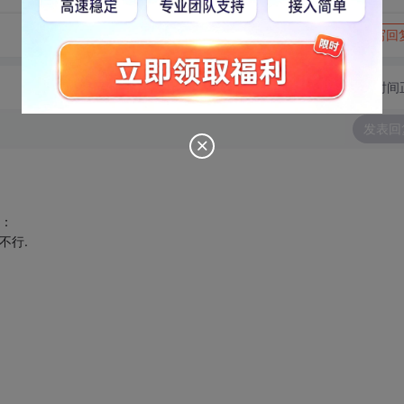
转发到动态
举报
写回
切换为时间
发表回
下：
下不行.