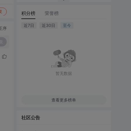
复
积分榜
荣誉榜
近7日
近30日
至今
正序
复
暂无数据
查看更多榜单
社区公告