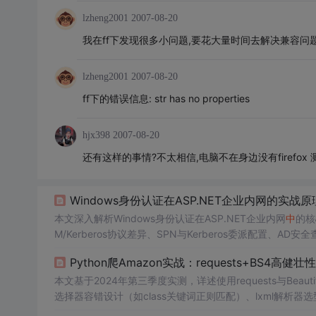
lzheng2001
2007-08-20
我在ff下发现很多小问题,要花大量时间去解决兼容问题
lzheng2001
2007-08-20
ff下的错误信息: str has no properties
hjx398
2007-08-20
还有这样的事情?不太相信,电脑不在身边没有firefox
Windows身份认证在ASP.NET企业内网的实战
本文深入解析Windows身份认证在ASP.NET企业内网
中
的核
M/Kerberos协议差异、SPN与Kerberos委派配置、AD安
用、NTFS权限集成、Claims授权演进与ASP.NET Co
Python爬Amazon实战：requests+BS4高
本文基于2024年第三季度实测，详述使用requests与Beau
选择器容错设计（如class关键词正则匹配）、lxml解析器选
字段鲁棒提取，以及超时熔断、日志审计、合规边界控制等