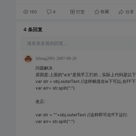
160
4
打赏
分享
收藏
4 条
回复
请发表友善的回复…
lzheng2001
2007-08-20
问题解决.
原因是:上面的"a:b"是我手工打的，实际上代码是以
var str = obj.outerText //这样赋值在ie下可以,在FF
var arr= str.split(":")
改正:
var str = ""+obj.outerText //这样即可在ff下运行.
var arr= str.split(":")