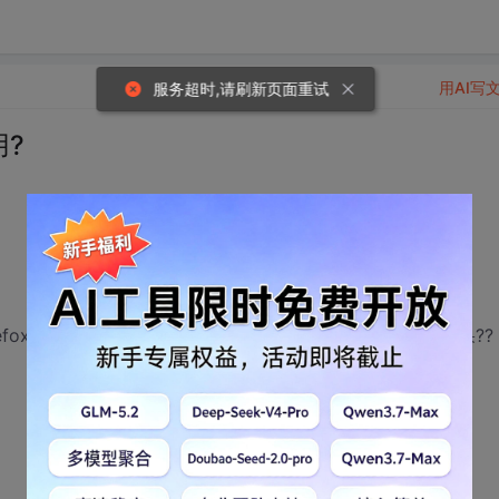
用AI写
服务超时,请刷新页面重试
用?
irefox2.006版本中不管用,请问是否有其它方法实现同样的效果??