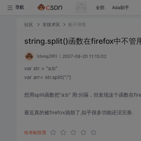
全部
Ada助手
导航
社区
非技术区
帖子详情
string.split()函数在firefox中不管
2007-08-20 11:15:02
lzheng2001
var str = "a:b"
var arr= str.split(":")
想用split函数把"a:b" 用:分隔，但发现这个函数在f
最近真的被firefox搞烦了,似乎很多功能还没完善.
给本帖投票