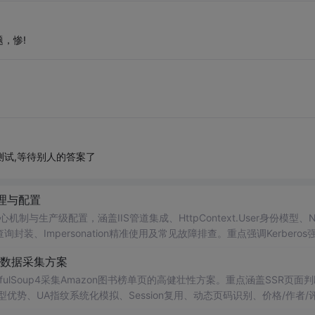
，惨!
 测试,等待别人的答案了
原理与配置
心机制与生产级配置，涵盖IIS管道集成、HttpContext.User身份模型、N
全查询封装、Impersonation精准使用及常见故障排查。重点强调Kerberos
re迁移路径，所有内容均源自真实产线37个案例验证。
健壮性数据采集方案
tifulSoup4采集Amazon图书榜单页的高健壮性方案。重点涵盖SSR页面
型优势、UA指纹系统化模拟、Session复用、动态页码识别、价格/作者/
工程化实践。