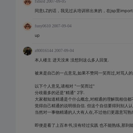
fxbird
2007-09-05
同意LZ的话，我见过从培训班出来的，在jsp里import
funy0610
2007-09-04
up
z80016144
2007-09-04
本人楼主 进天没来 没想到这么多人回复.
被来是自己的一点意见,如果不赞同一笑而过,对骂人的
以下个人意见,请相对 "一笑而过"
分歧最多的还是"精通" 2字.
大家都知道精通是个什么概念,对精通的理解我相信都不
觉得自己精通的说明很自信. 但这个自信要得到别人认
当然对一事物精通的人大有人在,不过他们更愿意写熟
即便是看了上百本书,没有经过实践 也不能熟练,那到