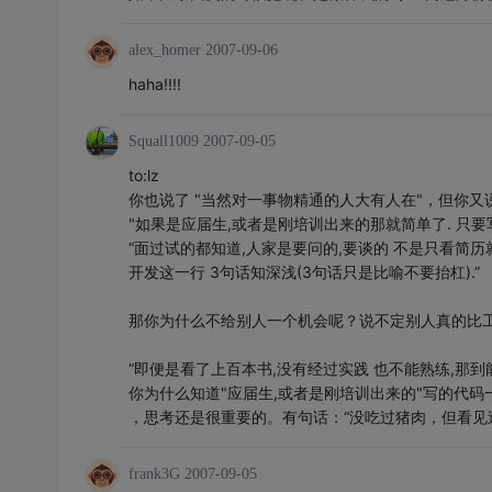
alex_homer
2007-09-06
haha!!!!
Squall1009
2007-09-05
to:lz
你也说了 "当然对一事物精通的人大有人在"，但你又
"如果是应届生,或者是刚培训出来的那就简单了. 只要写
“面过试的都知道,人家是要问的,要谈的 不是只看简历
开发这一行 3句话知深浅(3句话只是比喻不要抬杠).”
那你为什么不给别人一个机会呢？说不定别人真的比
“即便是看了上百本书,没有经过实践 也不能熟练,那到
你为什么知道"应届生,或者是刚培训出来的"写的代码
，思考还是很重要的。有句话：“没吃过猪肉，但看见
frank3G
2007-09-05