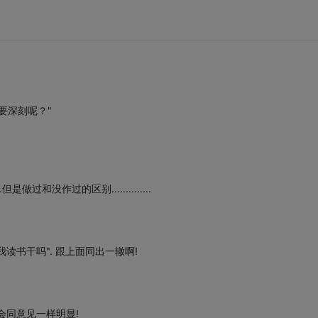
要深刻呢？"
没作过的区别..............
读书干吗". 跟上面同出一辙啊!
会同意见一样明显!