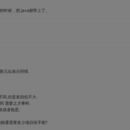
的时候，把.java都带上了。
那几位表示同情.
同,但是差别也不大.
同 需要之才事料.
练或者熟悉.
能精通需要多少项目练手呢?