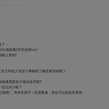
说了：
出现精通2字的全部cut."
就能上班的!
工作几年的人对这个事物的了解还要深刻呢？
能精通需要多少项目练手呢?”
一定比你少呢？
过猪跑”。有些东西不一定需要做，你也可以知道其原理