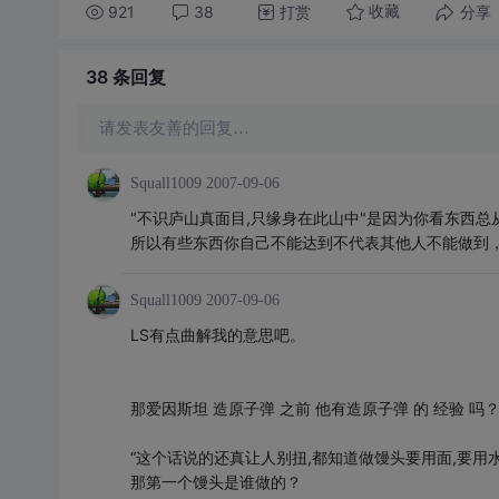
921
38
打赏
分享
收藏
38 条
回复
请发表友善的回复…
Squall1009
2007-09-06
"不识庐山真面目,只缘身在此山中"是因为你看东西
所以有些东西你自己不能达到不代表其他人不能做到
Squall1009
2007-09-06
LS有点曲解我的意思吧。
那爱因斯坦 造原子弹 之前 他有造原子弹 的 经验 吗
“这个话说的还真让人别扭,都知道做馒头要用面,要用水.但是做过
那第一个馒头是谁做的？