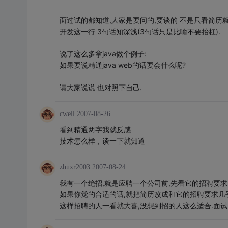
面过试的都知道,人家是要问的,要谈的 不是只看简历就
开发这一行 3句话知深浅(3句话只是比喻不要抬杠).
说了这么多拿java做个例子:
如果要说精通java web的话要会什么呢?
请大家说说 也对照下自己.
cwell
2007-08-26
看到精通两字我就反感
技术怎么样，谈一下就知道
zhuxr2003
2007-08-24
我有一个绝招,就是应聘一个公司前,先看它的招聘要求,比如它写要
如果你觉的合适的话,就把简历改成和它的招聘要求几乎
这样招聘的人一看就大喜,没想到招的人这么适合.面试