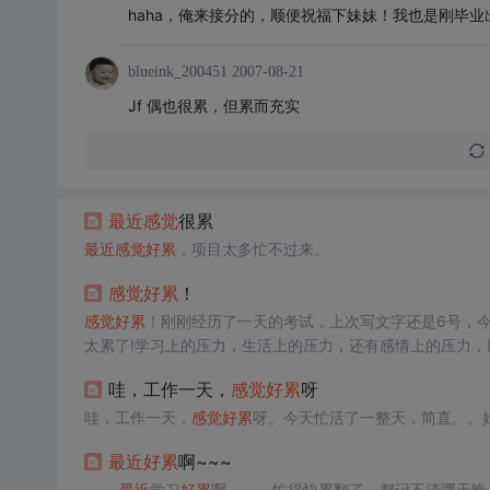
haha，俺来接分的，顺便祝福下妹妹！我也是刚毕业
blueink_200451
2007-08-21
Jf 偶也很累，但累而充实
最近
感觉
很累
最近
感觉
好累
，项目太多忙不过来。
感觉
好累
！
感觉
好累
！刚刚经历了一天的考试，上次写文字还是6号，今
太累了!学习上的压力，生活上的压力，还有感情上的压力，
慕，无忧无虑，快乐的生活着，
感觉
世界是为我而生的！现
哇，工作一天，
感觉
好累
呀
生活抗争着，不知道最后谁输谁
哇，工作一天，
感觉
好累
呀。今天忙活了一整天，简直。。
最近
好累
啊~~~
最近
学习
好累
啊。。。忙得快累翻了，都记不清哪天晚