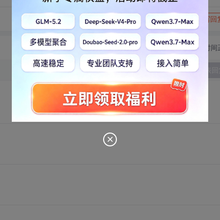
转发到动态
举报
写回
切换为时间
发表回