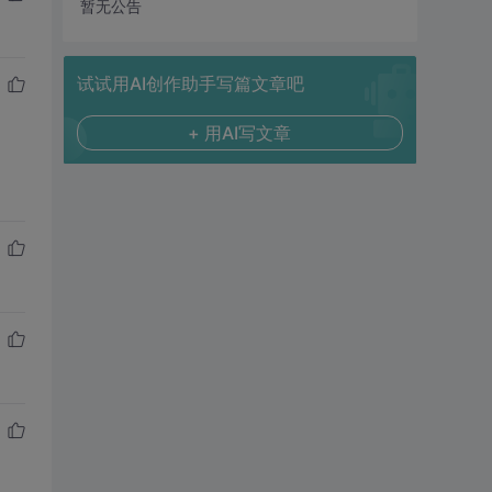
暂无公告
试试用AI创作助手写篇文章吧
+ 用AI写文章