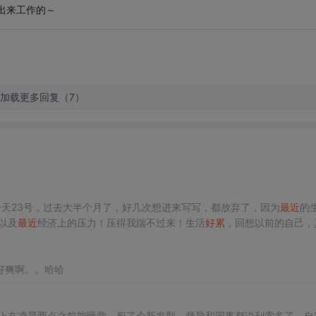
出来工作的～
加载更多回复（7）
天23号，过去大半个月了，好几次想进来写写，都放弃了，因为
最近
的
以及
最近
经济上的压力！压得我踹不过来！生活
好累
，回想以前的自己，
在呢？一切都那样的渺小，自己是如此的伤感，就如我换的新签名：就这
好爽啊。。哈哈
上在凌晨两点之前能睡觉。剪了个新发型，领导和同事都说利索多了，自