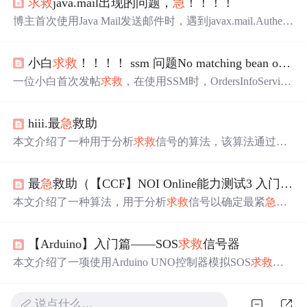
求救
java.mail出现的问题，
急
！！！！
博主首次使用Java Mail发送邮件时，遇到javax.mail.Authenti
cationFaileException错误，向大家求助解决办法。
小白
求救
！！！！ ssm 问题No matching bean of type
一位小白首次发帖
求救
，在使用SSM时，OrdersInfoService
和OrdersInfoServiceImpl相关代码出现报错情况。
hiii.最
急
救助
本文介绍了一种用于分析
求救
信号的算法，该算法通过计
算字符串中“sos”子串的数量来评估
求救
者的紧
急
程度，并
能找出最紧
急
的
求救
者。
最
急
救助（【CCF】NOI Online能力测试3 入门组）
本文介绍了一种算法，用于分析
求救
信号以确定最紧
急
的
求救
者。通过统计
求救
信号中子串'sos'的数量，算法能够
识别出哪些
求救
者处于最危险的状态。文章提供了C++代
【Arduino】入门篇——SOS
求救
信号器
码实现，并详细解释了输入输出格式及数据规模。
本文介绍了一项使用Arduino UNO控制器模拟SOS
求救
信
号灯的实验。通过控制三个LED小灯泡的不同频闪，实现
了SOS信号灯的闪烁频率。文章详细描述了实验所需的材
说点什么…
料、电路连接方式、代码编写及实验效果。