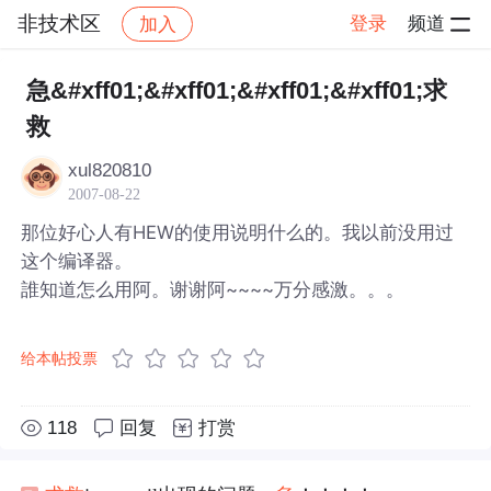
非技术区
登录
频道
加入
帖子详情
社区
非技术区
急&#xff01;&#xff01;&#xff01;&#xff01;求
救
xul820810
2007-08-22
那位好心人有HEW的使用说明什么的。我以前没用过
这个编译器。
誰知道怎么用阿。谢谢阿~~~~万分感激。。。
给本帖投票
118
回复
打赏