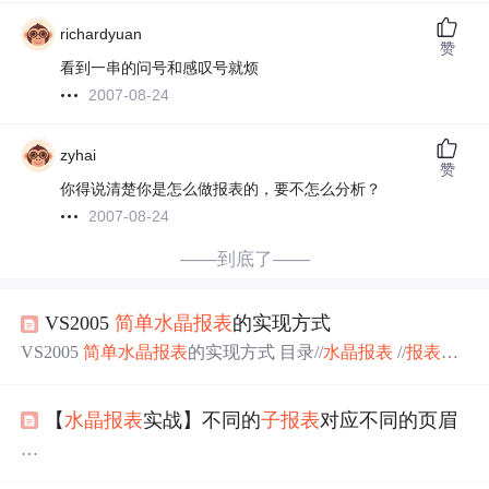
richardyuan
赞
看到一串的问号和感叹号就烦
2007-08-24
zyhai
赞
你得说清楚你是怎么做报表的，要不怎么分析？
2007-08-24
——到底了——
VS2005
简单
水晶
报表
的实现方式
VS2005
简单
水晶
报表
的实现方式 目录//
水晶
报表
//
报表
里
面的
数据
分组和排序 （利用 组专家 和记录排序专家） //
设置参数（按照程序提供的参数给出
报表
） //抑制
显示
【
水晶
报表
实战】不同的
子
报表
对应不同的页眉
（过滤
显示
） //
子
报表
（主
报表
，明细
报表
） //内嵌式连
接型
子
报表
示例 （直接
显示
） //依需要
显示
子
报表
示例
（象超级链接） //
水晶
报表
中的 图标
显示
（图片的形式
显
本文为：http://topic.csdn.net/u/20100726/15/83a97e4a-1e17-4d