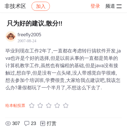
非技术区
登录
频道
加入
帖子详情
社区
非技术区
只为好的建议,散分!!
freefly2005
2007-08-24
毕业到现在工作2年了,一直都在考虑转行搞软件开发,ja
va也许是个好的选择,但是以前从事的一直都是简单的
计算机教学工作,虽然也有编程的基础,但是java没有接
触过,想自学,但是没有一点头绪,没人带感觉自学很难,
想去参加个培训班,学费很贵,大家给我点建议吧,我该怎
么办?暑假都玩了一个半月了,不想这么下去了.
给本帖投票
307
23
打赏