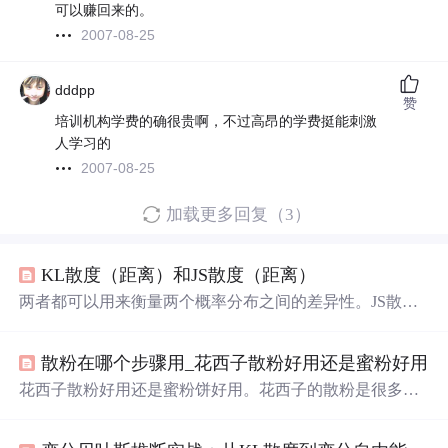
可以赚回来的。
2007-08-25
dddpp
赞
培训机构学费的确很贵啊，不过高昂的学费挺能刺激
人学习的
2007-08-25
加载更多回复（3）
KL散度（距离）和JS散度（距离）
两者都可以用来衡量两个概率分布之间的差异性。JS散度
是KL散度的一种变体形式。 KL散度： 也称相对熵、KL
距离。对于两个概率分布P和Q之间的差异性（也可以简单
散粉在哪个步骤用_花西子散粉好用还是蜜粉好用
理解成相似性），二者越相似，KL散度越小。 KL散度的
性质： ●非负性。即KL散度大于等于零。 ●非对称性。即
花西子散粉好用还是蜜粉饼好用。花西子的散粉是很多的
运算时交换P和Q的位置，得到的结果也不一样。（所以这
主播和美妆博主还有明星热推的产品，它的粉质细腻而且
里严格来讲也不能把KL散度称为KL距离，距离一定符合
控油效果超级强。它家又新推出了一款蜜粉饼，更加方便