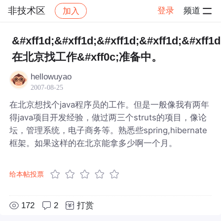
非技术区
登录
频道
加入
帖子详情
社区
非技术区
&#xff1d;&#xff1d;&#xff1d;&#xff1d;&#xff1d
在北京找工作&#xff0c;准备中。
hellowuyao
2007-08-25
在北京想找个java程序员的工作。但是一般像我有两年
得java项目开发经验，做过两三个struts的项目，像论
坛，管理系统，电子商务等。熟悉些spring,hibernate
框架。如果这样的在北京能拿多少啊一个月。
给本帖投票
172
2
打赏