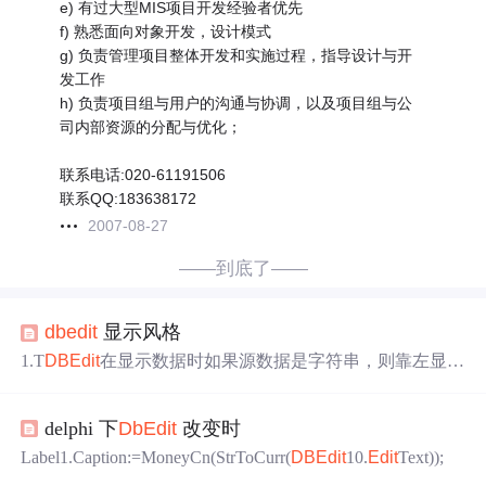
e) 有过大型MIS项目开发经验者优先
f) 熟悉面向对象开发，设计模式
g) 负责管理项目整体开发和实施过程，指导设计与开
发工作
h) 负责项目组与用户的沟通与协调，以及项目组与公
司内部资源的分配与优化；
联系电话:020-61191506
联系QQ:183638172
2007-08-27
——到底了——
db
edit
显示风格
1.T
DB
Edit
在显示数据时如果源数据是字符串，则靠左显
示，如果是数字（整型或浮点型）则是靠右显示，我现在
想不管数据类型为何，都靠左显示， 即
DB
Edit
3.Field.Alig
delphi 下
Db
Edit
改变时
nment:=taLeftJustify;
DB
Edi的Field属性只在运行期可见，也
就是说只能用代码，而不能再设计时访问 它对应的就是
D
Label1.Caption:=MoneyCn(StrToCurr(
DB
Edit
10.
Edit
Text));
B
Edit
所指向的数据集，如Table、Query等包含的某一个字