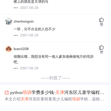
楼上的朋友是天津的马
2007-08-28
chenhongxin
赞
一班，分不出去的人也不少
2007-08-28
livan1038
赞
很難比哦，我想沒有同一個人參加過兩個地方的培訓
吧。
2007-08-28
——到底了——
python
培训
学费多少钱-
天津
河东区儿童学编程哪里好_学费多少钱，学什么软件...
本文介绍
天津
河东区童程童美少儿编程
培训
学校，该校隶
属
达内
教育集团，课程覆盖全年龄段，有创意编程启蒙、
人工智能编程等多种课程。还提及儿童编程能培养兴趣和