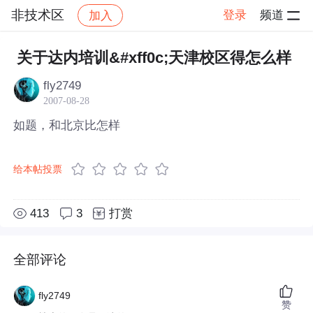
非技术区
登录
频道
加入
帖子详情
社区
非技术区
关于达内培训&#xff0c;天津校区得怎么样
fly2749
2007-08-28
如题，和北京比怎样
给本帖投票
413
3
打赏
全部评论
fly2749
赞