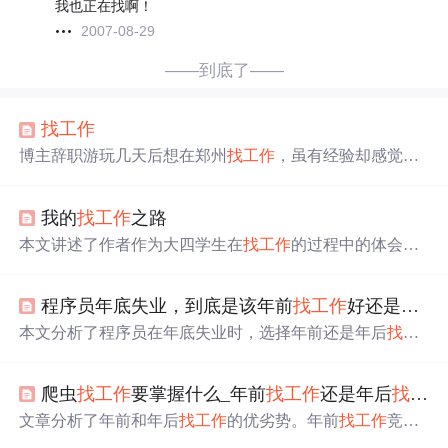
我也正在找啊！
2007-08-29
——到底了——
找
工作
博主辞职游玩几天后想在郑州
找
工作
，虽有经验却感觉
找
工作
难度很大，与当初情况形成反差，表达了
找
工作
的艰
难。
我的
找
工作
之路
本文讲述了作者作为大四学生在
找
工作
的过程中的体会和
感悟。从大三结束开始真正
找
工作
，经历了多次笔试、面
试，获得了宝贵的经验。文章分享了简历制作技巧、笔试
程序员年底失业，到底是该年前
找
工作
好还是年后
面试心得等实用建议。
本文分析了程序员在年底失业时，选择年前还是年后
找
工
作
的利弊。作者认为年前
找
工作
更好，理由包括人的惰性
使得改变不易、年前机会多且公司前景较好，以及年后竞
爬虫
找
工作
要掌握什么_年前
找
工作
还是年后
找
工作
争激烈和毕业生春招带来的压力。文章还提供了Android开
发相关的面试题，帮助求职者准备面试。
文章分析了年前和年后
找
工作
的优劣势。年前
找
工作
竞争
小、可能有高待遇，但岗位选择少；年后是招聘旺季，机