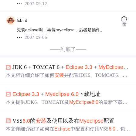
2007-09-12
fxbird
赞
先装eclipse啊，再装myeclipse，后者是插件。
2007-09-05
——到底了——
JDK 6 + TOMCAT 6 +
Eclipse
3.3
+
My
Eclipse
6.0
/
本文档详细介绍了如何
安装
并配置JDK6、TOMCAT6、
Ecl
ipse
3.3
及
My
Eclipse
6.0
/6.5，涵盖了环境变量设置、Tomca
t集成配置、编码设置及运行测试等内容。
Eclipse
3.3
+
My
eclipse
6.0
下载地址
本文提供JDK6、TOMCAT6及
My
Eclipse
6.0
的最新下载链
接，并分享了集成
安装
包AllInOne，附带详细的
安装
步骤
与破解方法。此外，还提供了
My
Eclipse
的有效注册码。
VSS
6.0
的
安装
及使用以及在
My
eclipse
配置
本文详细介绍了如何在
Eclipse
中配置和使用VSS
6.0
，包括
VSS服务器的
安装
、数据库创建，以及在
Eclipse
中的插件