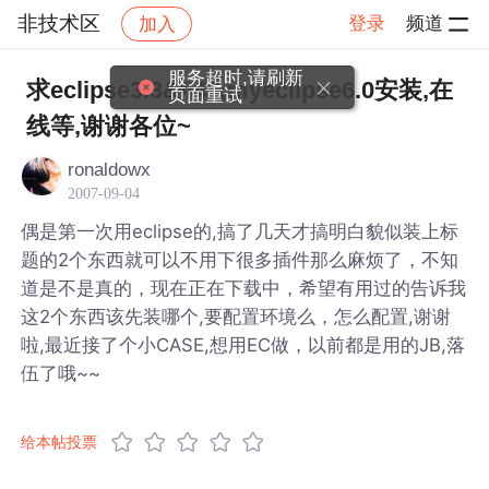
非技术区
登录
频道
加入
帖子详情
社区
非技术区
服务超时,请刷新
求eclipse3.3&#43;myeclipse6.0安装,在
页面重试
线等,谢谢各位~
ronaldowx
2007-09-04
偶是第一次用eclipse的,搞了几天才搞明白貌似装上标
题的2个东西就可以不用下很多插件那么麻烦了，不知
道是不是真的，现在正在下载中，希望有用过的告诉我
这2个东西该先装哪个,要配置环境么，怎么配置,谢谢
啦,最近接了个小CASE,想用EC做，以前都是用的JB,落
伍了哦~~
给本帖投票