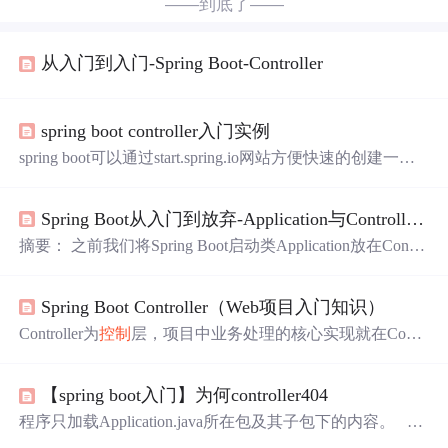
——到底了——
从入门到入门-Spring Boot-Controller
spring boot controller入门实例
spring boot可以通过start.spring.io网站方便快速的创建一个
项目，当然可以通过IDE快速创建，这里使用的ECLIPSE
的jee-photon-R版本进行演示。 下图是spring官网快速启动
Spring Boot从入门到放弃-Application与Controller分离
的方法： 按照红色框进行输入就可以了，不需多解释，点
击Generate Project后，会下载一个初始项目，另外需要增加
摘要： 之前我们将Spring Boot启动类Application放在Contro
几个路径，才能满足web网站的开发： 其中需要创建s...
ller内，这样只能对某一个Controller进行访问。为了统一化
管理，我们将Application移出来，形成独立文件。 之前截
Spring Boot Controller（Web项目入门知识）
图： 现在将Appliction移出来，因为不能针对Controller 所
以为了解决这个问题，我们添加进注解进行Controller进行
Controller为
控制
层，项目中业务处理的核心实现就在Contr
扫描，和SpringMV...
oller。
【spring boot入门】为何controller404
程序只加载Application.java所在包及其子包下的内容。 解
决方案 1可以在Application类中加上@ComponentScan(baseP