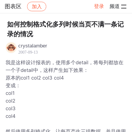
图表区
登录
频道
加入
帖子详情
社区
图表区
如何控制格式化多列时候当页不满一条记
录的情况
crystalamber
2007-09-13
我是这样设计报表的，使用多个detail，将每列都放在
一个子detail中，这样产生如下效果：
原本的col1 col2 col3 col4
变成：
col1
col2
col3
col4
然后使用多列格式化，让每页产生三排数据，并且使用