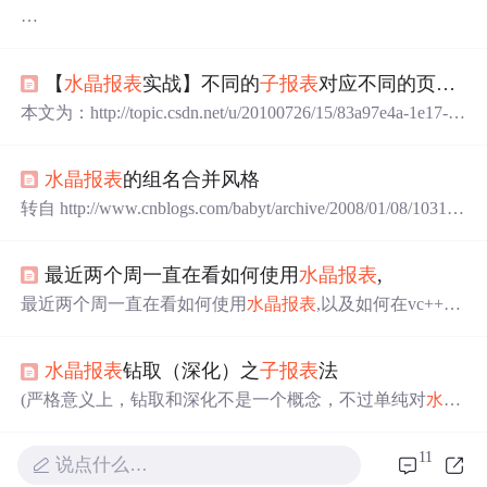
本文为：http://topic.csdn.net/u/20100726/15/83a97e4a-1e17-4d
0d-be69-529f85644191.html所作。
【
水晶
报表
实战】不同的
子
报表
对应不同的页眉[转]
整理命题如下：
本文为：http://topic.csdn.net/u/20100726/15/83a97e4a-1e17-4d
0d-be69-529f85644191.html所作。整理命题如下：页面内容
页面内容比较复杂，需要来源于多个静态页面及多个动态
比较复杂，需要来源于多个静态页面及多个动态数据页面
数据页面
水晶
报表
的组名合并风格
使用
子
报表
进行数据组合，每页要
显示
一个 【第N页，共
使用
子
报表
进行数据组合，每页要
显示
一个 【第N页，共
M页】的标记而且不同的
子
报表
，页眉内容也不同。但是
转自 http://www.cnblogs.com/babyt/archive/2008/01/08/103113
M页】的标记
因为
水晶
报表
本身的问题，
子
报表
中的第N页，共M页...
3.html --居中 转自：http://wenku.baidu.com/view/e49c44c558f
而且不同的
子
报表
，页眉内容也不同。
5f61fb736667c.html -- 加线 注意：如果字段值为null则不会
但是因为
水晶
报表
本身的问题，
子
报表
中的第N页，共M
最近两个周一直在看如何使用
水晶
报表
,
显示
线，所以在下面链接有讲到 1.http://bbs.csdn.net/topics/3
页的计数是错误的
最近两个周一直在看如何使用
水晶
报表
,以及如何在vc++中
操作
水晶
报表
,今天终于把它提交给经理了昨晚回去,在书店
看到一本
水晶
报表
8.5的参考书,发现里面的例
子
不是vc.net
水晶
报表
钻取（深化）之
子
报表
法
自带的就是
水晶
报表
内部的,晕了,其实
水晶
报表
内部自带了
很多示例,很是不错的,昨天看了一下午的示例图片。由于网
(严格意义上，钻取和深化不是一个概念，不过单纯对
水晶
上关于
水晶
报表
使用以及官方
水晶
报表
使用情况一般是 C#
报表
的普通应用是差不多的，所以捏在一起)简单地举例来
Web方式或者VB的，没有VC的，看起来有些麻烦呢。开
说。有一个主从表。
报表
上只
显示
主表信息，点击主表数
11
说点什么…
据后，
显示
出该数据对应的从表数据信息。下面，我以
水