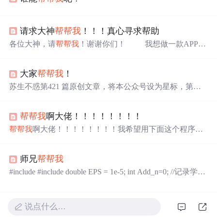
请求大神
帮帮我
！！！真心寻求帮助
各位大神，请
帮帮我
！谢谢你们！ 我想做一款APP，
苦于不会制作，想请各位大神们
帮帮我
，我可以传真合法
合同。请大神们先看看我的简易商业企划书。麻烦了。
大家
帮帮我
！
我叫杜羲。来自吉林省的一个小县城。县城不大6624
平方千米。人口现在50万人左右。2016年4月美团入驻。同
苏生不惑第421 篇原创文章，将本公众号设为星标，第一
年10月份饿了么也入驻。现在每天美团的营业额8000往
时间看最新文章。前几天有小伙伴反馈我怎么不更新文章
上，饿了么在6000左右（纯利）。本地跑
了，我说奇怪了，连续4年每周更新原创文章（目前400多
帮帮我
啊大佬！！！！！！！！
篇了），从未中断，怎么会不更新呢，原来是微信又改规
则了，如果是不常看的号可能就不推送到订阅号消息列表
帮帮我
啊大佬！！！！！！！！我希望用下面这个程序计
了，而且封面改成了缩略图形式。想在订阅号消息列表里
算n的m次方，为甚不对呢`#include<stdio.h> int power(int ,in
正常看到更新文章，只有一个办法就是加星标，所以麻烦
t,int * ); int main(void) { int n,m,sum; int p; printf(“give me a^
大家星标下苏生不惑，
帮帮我
，写了文章没人看...
师兄
帮帮我
x,q qto quit”); while ((scanf("...
#include #include double EPS = 1e-5; int Add_n=0; //记录学生
人数 struct student{ //学生信息数据结构 * char SID[15]; //学
生编号 int CID,T,Total; //班级编号，年级排名，总分 char N
ame[15]; //
说点什么…