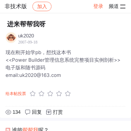
非技术版
登录
频道
加入
帖子详情
社区
非技术版
进来帮帮我呀
uk2020
2007-09-18
现在刚开始学pb，想找这本书
<<Power Builder管理信息系统完整项目实例剖析>>
电子版和随书源码
email:uk2020@163.com
给本帖投票
134
回复
打赏
谁能
帮帮我
呢？