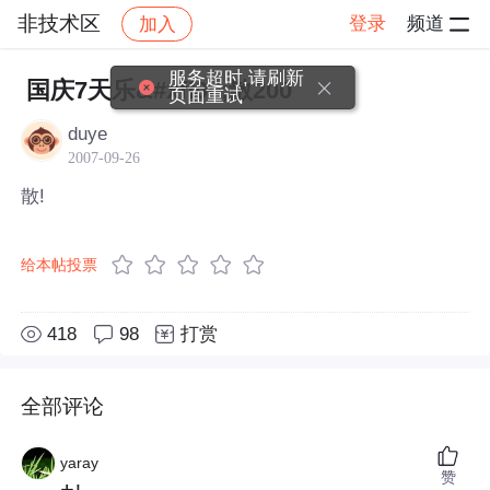
非技术区
登录
频道
加入
帖子详情
社区
非技术区
服务超时,请刷新
国庆7天乐&#xff0c;散200
页面重试
duye
2007-09-26
散!
给本帖投票
418
98
打赏
全部评论
yaray
赞