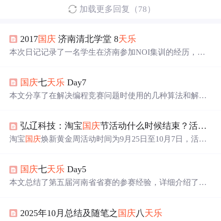
加载更多回复（78）
2017
国庆
济南清北学堂 8
天乐
本次日记记录了一名学生在济南参加NOI集训的经历，包
括每天的学习内容、生活琐事及比赛体验。作者详细描述
了课程内容，如数据结构、算法等，并分享了竞赛中的得
国庆
七
天乐
Day7
失与感受。
本文分享了在解决编程竞赛问题时使用的几种算法和解题
技巧，包括汽水瓶问题的数学逻辑，弟弟作业的简单数学
计算，数字整除的快速判断方法，台球碰撞的物理模型模
弘辽科技：淘宝
国庆
节活动什么时候结束？活动力度大吗？
拟，内部收益率的数值求解过程，以及复杂路径优化问题
的解决策略。
淘宝
国庆
焕新黄金周活动时间为9月25日至10月7日，活动
包括预热和正式阶段，满减力度大，如满
200
减20等。活
动涵盖服饰、家电、数码等多个品类，提供跨店满减、前n
国庆
七
天乐
Day5
件优惠、2折起售等多重优惠。消费者需了解活动规则，以
获取最大优惠。
本文总结了第五届河南省省赛的参赛经验，详细介绍了比
赛中的题目解答过程，包括A题的数组翻转排序、B题的数
分解以求最大乘积、D题的遥控器按键优化等问题，并分
2025年10月总结及随笔之
国庆
八
天乐
享了比赛中的教训及代码实现。