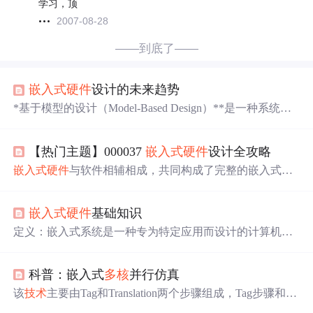
学习，顶
2007-08-28
——到底了——
嵌入式硬件
设计的未来趋势
*基于模型的设计（Model-Based Design）**是一种系统设
计方法，它使用图形化模型来描述系统的功能和行为，而
不是传统的基于文本的代码。这种方法在嵌入式系统设计
【热门主题】000037
嵌入式硬件
设计全攻略
中
特别有用，因为它可以更直观地表示复杂的系统交互，
并在早期阶段发现潜在的设计问题。
嵌入式硬件
与软件相辅相成，共同构成了完整的嵌入式系
统。硬件为软件提供了运行的平台和基础，而软件则通过
控制和管理硬件资源，实现系统的各种功能和任务。例
嵌入式硬件
基础知识
如，在嵌入式系统
中
，硬件驱动程序使得软件能够与硬件
设备进行交互，实现对硬件的控制和管理。同时，软件的
定义：嵌入式系统是一种专为特定应用而设计的计算机系
优化也能够充分发挥硬件的性能和功能，提高系统的运行
统，它通常被嵌入到更大的设备或系统
中
，作为这些设备
效率和响应速度。
或系统的一部分来
执行
预设的任务。与通用计算机相比，
科普：嵌入式
多核
并行仿真
嵌入式系统具有更高的专用性、更低的功耗、更小的体积
以及更强的实时性等特点。特点专用性：嵌入式系统通常
该
技术
主要由Tag和Translation两个步骤组成，Tag步骤和仿
针对特定应用进行设计，软硬件高度集成，优化以满足特
真CPU
执行
指令在同一线程，而Translation步骤可以运行在