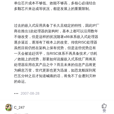
单位芯片成本不够低、效能不够高，多核心必须结合
多颗芯片来达成等状况，都是发展上的重重限制。
过去的嵌入式应用具备了长久且稳定的特性，因此IP厂
商在推出1款处理器的架构时，基本上都可以沿用数年
不做改变，但是这样的状况随著x86体系嵌入式处理器
逐步逼近，逐渐有了根本上的改变。传统RISC处理器
虽然目前仍然在架构上保有优势，但是这些优势总有
一天会被追赶弭平，当RISC体系不再具备技术／功耗
／效能上的优势，那要如何说服嵌入式系统厂商将其
处理器应用在其产品之中？而且未来的信息产品将更
为瞬息万变，世代更新也更为迅速，如恐龙般踩到尾
巴五分钟之后才知道喊痛的话，将免不了会遭到灭种
的命运。
2007-08-28
C_247
赞