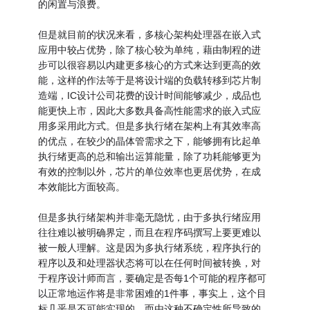
的闲置与浪费。
但是就目前的状况来看，多核心架构处理器在嵌入式
应用中较占优势，除了核心较为单纯，藉由制程的进
步可以很容易以内建更多核心的方式来达到更高的效
能，这样的作法等于是将设计端的负载转移到芯片制
造端，IC设计公司花费的设计时间能够减少，成品也
能更快上市，因此大多数具备高性能需求的嵌入式应
用多采用此方式。但是多执行绪在架构上有其效率高
的优点，在较少的晶体管需求之下，能够拥有比起单
执行绪更高的总和输出运算能量，除了功耗能够更为
有效的控制以外，芯片的单位效率也更居优势，在成
本效能比方面较高。
但是多执行绪架构并非毫无隐忧，由于多执行绪应用
往往难以被明确界定，而且在程序码撰写上要更难以
被一般人理解。这是因为多执行绪系统，程序执行的
程序以及和处理器状态将可以在任何时间被转换，对
于程序设计师而言，要确定是否每1个可能的程序都可
以正常地运作将是非常困难的1件事，事实上，这个目
标几乎是不可能实现的。而由这种不确定性所导致的