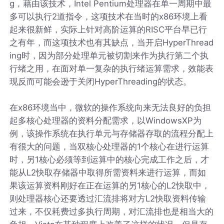
g，藉由该技术，Intel Pentium处理器在单一周期中最
多可以执行2道指令，这项技术在当时的x86环境上看
起来很新鲜，实际上针对高阶运算的RISC平台早已行
之有年，而这项技术也有其缺点，当开启HyperThread
ing时，因为部分处理单元被切割来作为执行第二个执
行绪之用，在面对单一复杂的执行绪运算需求，效能表
现反而可能会逊于关闭HyperThreading的状态。
在x86环境当中，微软的操作系统向来无法良好的负担
起多核心处理器的资料分配需求，以WindowsXP为
例，该操作系统在执行单元与存储器存取的流程分配上
有很大的问题，当双核心处理器的1个核心在进行运算
时，另1核心必须等到运算中的核心完成工作之后，才
能从L2快取存储器中取得所需资料来进行运算，而如
果该运算资料刚好在正在运算的另1核心的L2快取中，
则处理器核心还要透过汇流排将对方L2快取资料传输
过来，不仅耗费过多执行周期，对汇流排也是相当大的