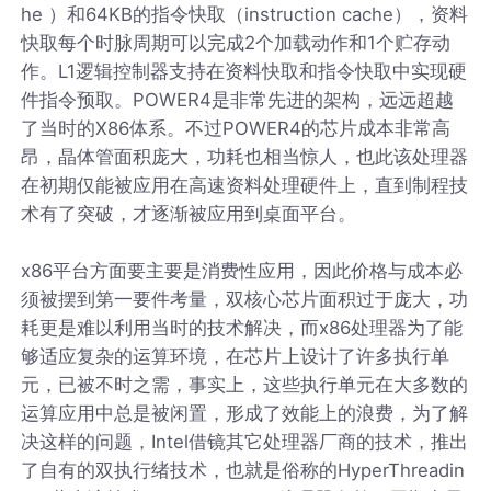
he ）和64KB的指令快取（instruction cache），资料
快取每个时脉周期可以完成2个加载动作和1个贮存动
作。L1逻辑控制器支持在资料快取和指令快取中实现硬
件指令预取。POWER4是非常先进的架构，远远超越
了当时的X86体系。不过POWER4的芯片成本非常高
昂，晶体管面积庞大，功耗也相当惊人，也此该处理器
在初期仅能被应用在高速资料处理硬件上，直到制程技
术有了突破，才逐渐被应用到桌面平台。
x86平台方面要主要是消费性应用，因此价格与成本必
须被摆到第一要件考量，双核心芯片面积过于庞大，功
耗更是难以利用当时的技术解决，而x86处理器为了能
够适应复杂的运算环境，在芯片上设计了许多执行单
元，已被不时之需，事实上，这些执行单元在大多数的
运算应用中总是被闲置，形成了效能上的浪费，为了解
决这样的问题，Intel借镜其它处理器厂商的技术，推出
了自有的双执行绪技术，也就是俗称的HyperThreadin