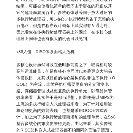
结果，可能会使看似简单的程序由于潜在的死锁或其
它的危险而漏洞百出。多核心体系等同于放大过后的
多执行绪处理器，每1核心／执行绪都具备了完整的执
行电路，但是在程序设计概念上其实都有互通之处，
因此发生在多执行绪处理器身上的困难，在多核心处
理器上同样也会有很大的机会可以见到。
x86入侵 RISC体系面临大危机
多核心设计虽然可以在低时脉前提之下，取得相对较
高的运算能量，但是多核心也同时代表著更庞大的晶
体管数目，尤其以目前的核心架构仍以非循序执行（O
OOE）为主流，非循序执行需要更多的分支预测电
路、存储器管理以及更复杂的执行单元，以每晶体管
效率来看，其实并不是相当理想，但即便是以MIPS为
主流的多执行绪嵌入式处理器来看，为了针对通用运
算达到更高的效能表现，也都是采用OOOE方式设
计，加上为了多执行绪处理而增加的处理单元，在SoC
整合多核心的难度要来得更高。由此来看，其实传统
的RISC架构嵌入式处理器都不约而同的面临了瓶颈，