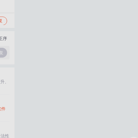
复
正序
复
提升、
软件
合法性