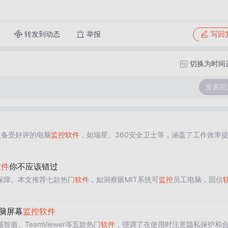
转发到动态
举报
写回
切换为时间
发表回
款备受好评的电脑
监控
软件
，如瑞星、360安全卫士等，涵盖了工作效率
软件
你不应该错过
保障。本文推荐七款热门
软件
，如洞察眼MIT系统可
监控
员工电脑，固信
。
脑屏幕
监控
软件
盾、TeamViewer等五款热门
软件
，强调了在使用时注意隐私保护和