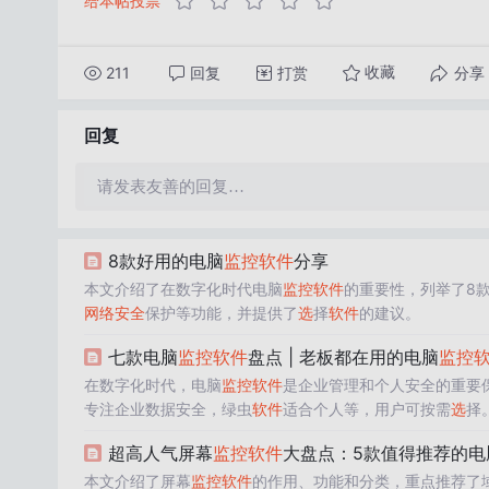
给本帖投票
211
回复
打赏
分享
收藏
回复
请发表友善的回复…
8款好用的电脑
监控
软件
分享
本文介绍了在数字化时代电脑
监控
软件
的重要性，列举了8
网络安全
保护等功能，并提供了
选
择
软件
的建议。
七款电脑
监控
软件
盘点 | 老板都在用的电脑
监控
在数字化时代，电脑
监控
软件
是企业管理和个人安全的重要
专注企业数据安全，绿虫
软件
适合个人等，用户可按需
选
择
超高人气屏幕
监控
软件
大盘点：5款值得推荐的电
本文介绍了屏幕
监控
软件
的作用、功能和分类，重点推荐了域智