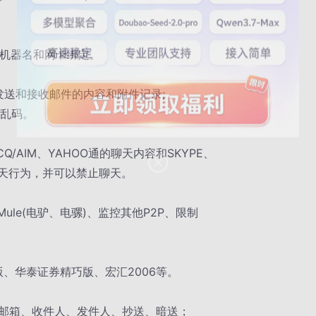
、机器名和网卡绑定。
3发送和接收邮件的内容和附件记录;
无乱码。
、ICQ/AIM、YAHOO通的聊天内容和SKYPE、
的聊天行为，并可以禁止聊天。
a、eMule(电驴、电骡)、监控其他P2P、限制
版、华泰证券精巧版、宏汇2006等。
邮箱、收件人、发件人、抄送、暗送；