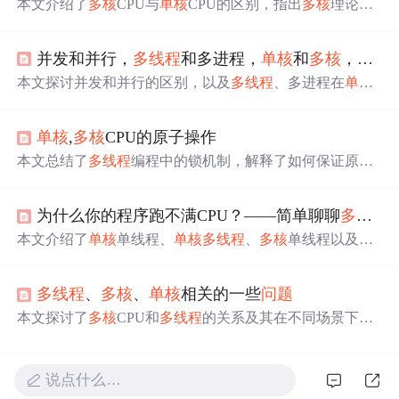
本文介绍了
多核
CPU与
单核
CPU的区别，指出
多核
理论上
能提升性能，但受限于资源限制和协调管理损耗。
多核
分
为对称
多核
心（SMP）和非对称
多核
心（AMP），主要讨
并发和并行，
多线程
和多进程，
单核
和
多核
，
同步
论了SMP的效率
问题
和编程差异。对于操作系统底层开发
者，
多核
编程有明显区别，而对于应用层开发者，
多线程
本文探讨并发和并行的区别，以及
多线程
、多进程在
单核
编程可以利用
多核
提升性能。文章还提到了STM32系列芯
和
多核
CPU中的表现。
同步
意味着调用者等待结果，而异
片和
多核
在系统性能提升中的作用。
步则是调用后立即返回。
单核
环境下，
多线程
多进程通过
单核
,
多核
CPU的原子操作
时间片轮转实现并发；
多核
情况下，它们能实现真正的并
行。针对不同类型的CPU和任务，合理利用线程和进程能
本文总结了
多线程
编程中的锁机制，解释了如何保证原子
提升执行效率。
操作的实现，尤其是在
单核
和
多核
CPU环境下。通过关中
断、硬件指令如test and set以及锁内存总线等手段，确保了
为什么你的程序跑不满CPU？——简单聊聊
多核
多
在并发环境中的数据一致性。还探讨了原子操作的重要性
以及Linux提供的原子操作接口。
本文介绍了
单核
单线程、
单核
多线程
、
多核
单线程以及
多
核
多线程
的概念，阐述了它们在
处理
耗时和CPU使用率上
的差异。通过实例说明了
多线程
如何通过并发和时间片调
多线程
、
多核
、
单核
相关的一些
问题
度提高效率，并讨论了线程间
同步
和数据依赖对
多线程
优
化的影响。此外，还提到了多级流水线技术在特定场景下
本文探讨了
多核
CPU和
多线程
的关系及其在不同场景下的
的优化作用。
应用效果。包括
单核
与
多核
CPU上
多线程
执行效率的区
别，以及何时使用
多线程
最合适等
问题
。
说点什么…