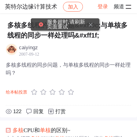
英特尔边缘计算技术
登录
频道
加入
帖子详情
社区
英特尔边缘计算技术
服务超时,请刷新
多核多线程的同步问题&#xff0c;与单核多
页面重试
线程的同步一样处理吗&#xff1f;
caiyingz
2007-09-12
多核多线程的同步问题，与单核多线程的同步一样处理
吗？
给本帖投票
122
回复
打赏
多核
CPU和
单核
的区别~