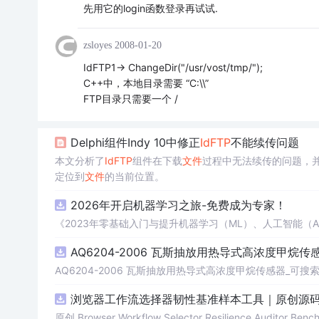
先用它的login函数登录再试试.
zsloyes
2008-01-20
IdFTP1-> ChangeDir("/usr/vost/tmp/");
C++中，本地目录需要 “C:\\”
FTP目录只需要一个 /
Delphi组件Indy 10中修正
Id
FTP
不能续传问题
本文分析了
Id
FTP
组件在下载
文件
过程中无法续传的问题，
定位到
文件
的当前位置。
2026年开启机器学习之旅-免费成为专家！
《2023年零基础入门与提升机器学习（ML）、人工智能（
AQ6204-2006 瓦斯抽放用热导式高浓度甲烷传感
AQ6204-2006 瓦斯抽放用热导式高浓度甲烷传感器_可搜索.
浏览器工作流选择器韧性基准样本工具｜原创源码
原创 Browser Workflow Selector Resilience A