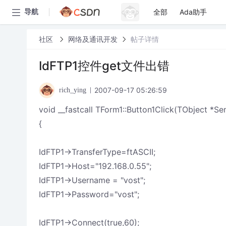
全部
Ada助手
导航
社区
网络及通讯开发
帖子详情
IdFTP1控件get文件出错
2007-09-17 05:26:59
rich_ying
void __fastcall TForm1::Button1Click(TObject *Se
{
IdFTP1->TransferType=ftASCII;
IdFTP1->Host="192.168.0.55";
IdFTP1->Username = "vost";
IdFTP1->Password="vost";
IdFTP1->Connect(true,60);