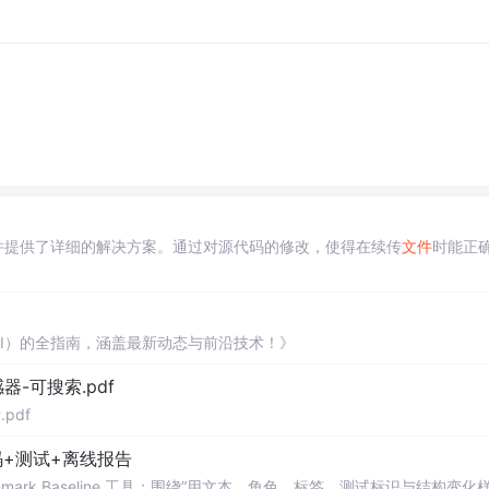
并提供了详细的解决方案。通过对源代码的修改，使得在续传
文件
时能正
AI）的全指南，涵盖最新动态与前沿技术！》
器-可搜索.pdf
pdf
+测试+离线报告
uditor Benchmark Baseline 工具：围绕“用文本、角色、标签、测试标识与结构变