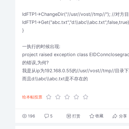
IdFTP1->ChangeDir("//usr//vost//tmp//"); //对方
IdFTP1->Get("abc.txt","d:\\abc\\abc.txt",false,true)
}
一执行的时候出现:
project raised exception class EIDConnclosegrac
的错误,为何?
我是从ip为192.168.0.55的//usr//vost//tmp//目
而且d:\\abc\\abc.txt是不存在的
给本帖投票
196
5
打赏
分享
收藏