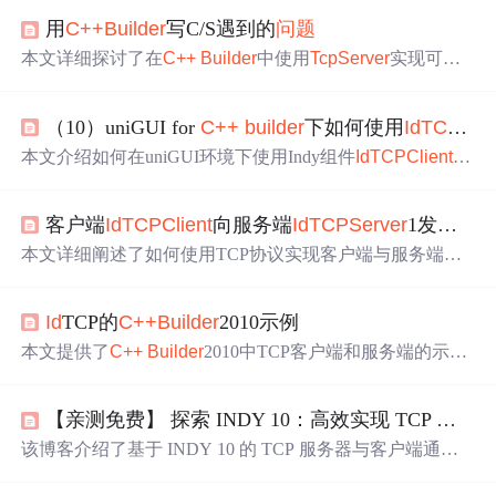
用
C++
Builder
写C/S遇到的
问题
本文详细探讨了在
C++
Builder
中使用
TcpServer
实现可靠
服务器通信的
问题
，包括TCP Server与客户端保持连接的
方法，阻塞式与非阻塞式通信的区别及服务器端最佳实
（10）uniGUI for
C++
builder
下如何使用
Id
TCPClient
践，以及如何利用Indy组件解决阻塞式通信
问题
。通过分
析多个实例，最终解决了服务器与客户端之间的数据丢失
本文介绍如何在uniGUI环境下使用Indy组件
Id
TCPClient
开
和连接断开
问题
。
发一个WEB通讯应用，包括项目创建、界面设计、代码实
现等步骤，并展示了运行效果。
客户端
Id
TCPClient
向服务端
Id
TCPServer
1发送消息
本文详细阐述了如何使用TCP协议实现客户端与服务端的
连接与消息交互，包括客户端建立连接、服务端向客户端
发送消息及客户端接收并显示服务端消息的过程。
Id
TCP的
C++
Builder
2010示例
本文提供了
C++
Builder
2010中TCP客户端和服务端的示例
代码，包括服务端的执行函数和客户端的连接、读写操
作。
【亲测免费】 探索 INDY 10：高效实现 TCP 服务器与客户端通讯
该博客介绍了基于 INDY 10 的 TCP 服务器与客户端通讯
示例项目。INDY 10 是用于 Delphi 和
C++
Builder
的网络
组件库，示例代码展示了服务器和客户端配置、数据传输