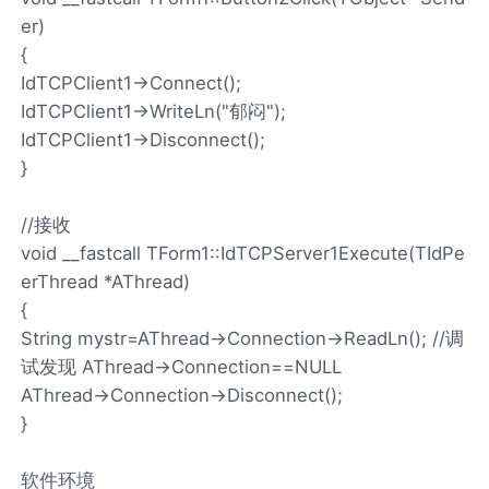
er)
{
IdTCPClient1->Connect();
IdTCPClient1->WriteLn("郁闷");
IdTCPClient1->Disconnect();
}
//接收
void __fastcall TForm1::IdTCPServer1Execute(TIdPe
erThread *AThread)
{
String mystr=AThread->Connection->ReadLn(); //调
试发现 AThread->Connection==NULL
AThread->Connection->Disconnect();
}
软件环境