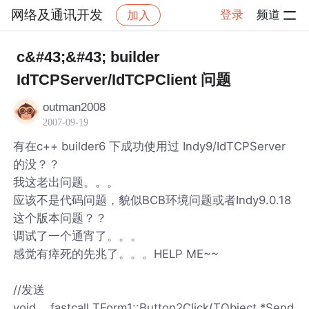
网络及通讯开发
登录
频道
加入
帖子详情
社区
网络及通讯开发
c&#43;&#43; builder
IdTCPServer/IdTCPClient 问题
outman2008
2007-09-19
有在c++ builder6 下成功使用过 Indy9/IdTCPServer
的没？？
我这老出问题。。。
应该不是代码问题，貌似BCB环境问题或者Indy9.0.18
这个版本问题？？
调试了一个通宵了。。。
感觉有瘁死的先兆了。。。HELP ME~~
//发送
void __fastcall TForm1::Button2Click(TObject *Send