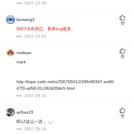
2007-10-08
laowang2
赞
INDY没有用过。看来bug挺多。
2007-10-01
meikeer
赞
mark
http://topic.csdn.net/u/20070501/23/8fc80347-ee80-
47f3-ad58-01c363d39dc5.html
2007-09-30
arthas19
赞
听LZ这么一说， -_-
2007-09-20