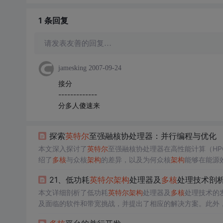
1 条
回复
请发表友善的回复…
jamesking
2007-09-24
接分
-------------
分多人傻速来
探索
英特尔
至强融核协处理器：并行编程与优化
本文深入探讨了
英特尔
至强融核协处理器在高性能计算（H
绍了
多核
与众核
架构
的差异，以及为何众核
架构
能够在能源
核
架构
上进行了说明，并指出了进行代码优化的重要性。
21、低功耗
英特尔
架构
处理器及
多核
处理技术剖
本文详细剖析了低功耗
英特尔
架构
处理器及
多核
处理技术的
及面临的软件和带宽挑战，并提出了相应的解决方案。此外
发者提供了全面的技术参考和实践建议。