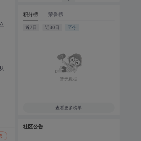
积分榜
荣誉榜
立
近7日
近30日
至今
从
暂无数据
查看更多榜单
社区公告
复