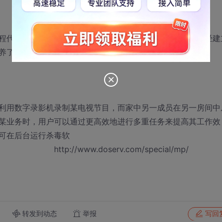
程代码，从而能充分利用多核处理器的增强性能。因此，已经建
养了专门技能，在广泛的应用范围内进行线程的优
利用数字录影机录制某电视节目，而家中另一成员在另一房间中
某业务时，用户可以通过更高效地进行多重任务来提高其工作效
可在后台运行杀毒软
erv.com/special/mp/
转发到动态
举报
写回