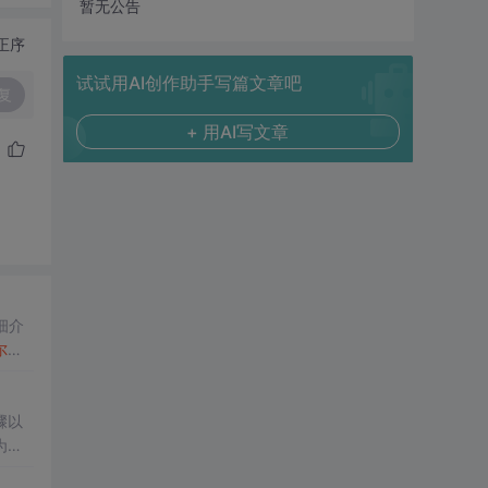
暂无公告
正序
试试用AI创作助手写篇文章吧
复
+ 用AI写文章
细介
尔
众
骤以
为开