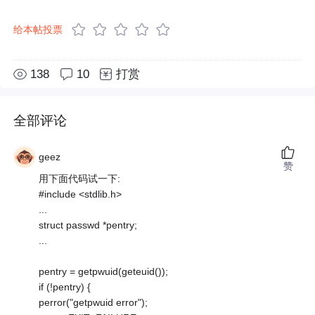
给本帖投票
138
10
打赏
全部评论
geez
赞
用下面代码试一下:
#include <stdlib.h>
...
struct passwd *pentry;
...
pentry = getpwuid(geteuid());
if (!pentry) {
perror("getpwuid error");