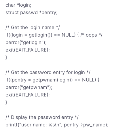
char *login;
struct passwd *pentry;
/* Get the login name */
if((login = getlogin()) == NULL) { /* oops */
perror("getlogin");
exit(EXIT_FAILURE);
}
/* Get the password entry for login */
if((pentry = getpwnam(login)) == NULL) {
perror("getpwnam");
exit(EXIT_FAILURE);
}
/* Display the password entry */
printf("user name: %s\n", pentry->pw_name);