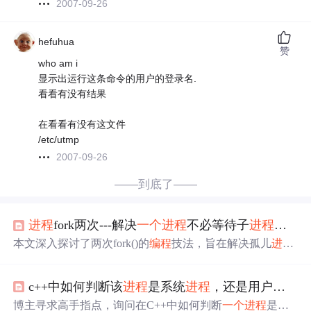
2007-09-26
hefuhua
赞
who am i
显示出运行这条命令的用户的登录名.
看看有没有结果
在看看有没有这文件
/etc/utmp
2007-09-26
——到底了——
进程
fork两次---解决
一个
进程
不必等待子
进程
终止
本文深入探讨了两次fork()的
编程
技法，旨在解决孤儿
进程
和僵尸
进程
的
问题
，特别是对于服务器
进程
。通过创建
一
个
中间子
进程
，使得最终的工作子
进程
在结束时由init
进程
c++中如何判断该
进程
是系统
进程
，还是用户
进程
回收，避免成为僵尸
进程
。
博主寻求高手指点，询问在C++中如何判断
一个
进程
是系