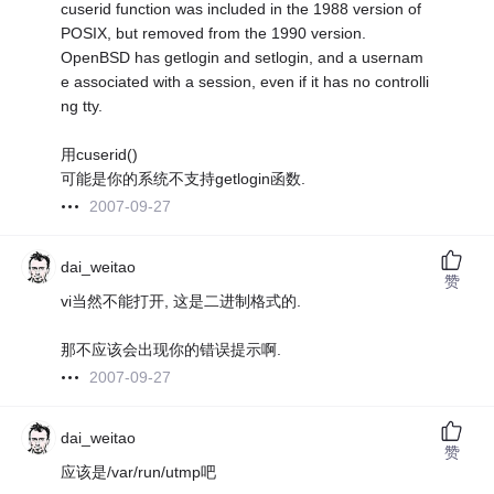
cuserid function was included in the 1988 version of
POSIX, but removed from the 1990 version.
OpenBSD has getlogin and setlogin, and a usernam
e associated with a session, even if it has no controlli
ng tty.
用cuserid()
可能是你的系统不支持getlogin函数.
2007-09-27
dai_weitao
赞
vi当然不能打开, 这是二进制格式的.
那不应该会出现你的错误提示啊.
2007-09-27
dai_weitao
赞
应该是/var/run/utmp吧