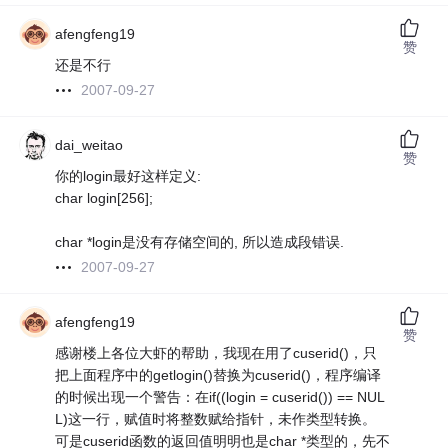
afengfeng19
赞
还是不行
2007-09-27
dai_weitao
赞
你的login最好这样定义:
char login[256];
char *login是没有存储空间的, 所以造成段错误.
2007-09-27
afengfeng19
赞
感谢楼上各位大虾的帮助，我现在用了cuserid()，只
把上面程序中的getlogin()替换为cuserid()，程序编译
的时候出现一个警告：在if((login = cuserid()) == NUL
L)这一行，赋值时将整数赋给指针，未作类型转换。
可是cuserid函数的返回值明明也是char *类型的，先不