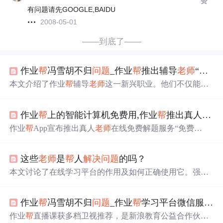
赞
有问题请先GOOGLE,BAIDU
2008-05-01
——到底了——
作业
帮
冯雪胡不归
问题
_作业
帮
推出辅导
老师
“家庭陪伴计划” 让教育更有温度|讲题...
本文介绍了作业
帮
辅导
老师
这一新兴职业。他们不仅能课
下讲题、批改作业，还能处理学生与家长的情绪
问题
。作
业
帮
推出“家庭陪伴计划”，2500名辅导
老师
跟进170多个案
作业
帮
上的智能计算机免费用,作业
帮
推出真人
老师
例。辅导
老师
群体多为95后高学历女性，推动在线教育资
源分配更均衡。
作业
帮
App宣布推出真人
老师
在线免费解题服务“免费
答”，旨在
解决
家长和学生在使用拍搜类产品时遇到的特殊
题目无法响应的
问题
。该服务具备快、准、全、多、广五
这些
老师
是
帮
人
解决
问题
的吗？
大优势，提供18分钟内即时解析，准确率超过97%，覆盖
全学科内容，并有大量师资储备，实现24小时在线答疑。
本文讨论了在线学习平台的作用及如何正确使用它。强调
目前，作业
帮
“免费答”用户量及问答数据已位居行业第
了学生可以根据个人需求选择性地利用平台资源，理解教
一，成为家长和学生的一站式学习神器。
师在此类平台上的角色定位，并提出了平台、教师和学生
作业
帮
冯雪胡不归
问题
_作业
帮
学习平台微信服务号关注
三者共赢的重要性。
作业
帮
直播课获多档卫视推荐，是新浪教育公益合作伙