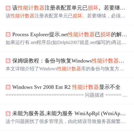
该
性能
计数器
注册表配置单元已
损坏
。若要继续，必须修复该
该
性能
计数器
注册表配置单元已
损坏
。若要继续，必须修
复该
性能
计数器
注册表配置单元 该
性能
计数器
注册表配置
单元已
损坏
。若要继续，必须修复该
性能
计数器
注册表配
Process Explorer提示.net
性能
计数器
已
损坏
的解决办法
置单元。有关详细信息，请参阅 http://support.microsoft.com/
kb/300956。 在Windows Server 2003 、Windows XP或者Win
如果运行有.net程序后(如Delphi2007就是.net编写的)再运行
dows 2000中安装 SQL SERVER 20
Process Explorer就会提示"这个系统的.net
性能
计数器
已
损坏
.请从MICROSOFT WINDOWS箱运行exctrlst来修复它们."
保姆级教程：备份与恢复Windows
性能
计数器
库（防止P
这个问题的解决办法:下载exctrlst安装运行后选择Counter,然
后找到并选择列表里的.NETFramework,将下面的Performan
本文详细介绍了Windows
性能
计数器
库的备份与恢复方
c...
法，重点解决PerfStringBackup.INI文件
损坏
问题。通过自
动化备份脚本、注册表配置备份及WMI一致性检查，构建
Windows Svr 2008 Ent R2
性能
计数器
显示不全
预防性维护体系，并提供高级恢复技术，确保系统监控数
据的完整性。适用于企业级运维环境，提升Windows服务
============================= 问题描述 ====== 打
器稳定性。
开perfmon 的时候一直有warning Unable to add these counter:
"， 但是我们还是可以看到界面，点击+ 时， 看不到 Memo
未能为服务器,未能为服务 WmiApRpl (WmiApRpl)卸载
ry，PhysicalDisk，Network Interface，Logic Disk， SQL Ser
ver。 ...
这个问题困扰了很多管理员，由此错误导致服务器频繁自
动重启。问题描述：服务器事件查看器-系统中出现以下错
误处理 Performance 扩展
计数器
提供程序时，
性能
注册表值