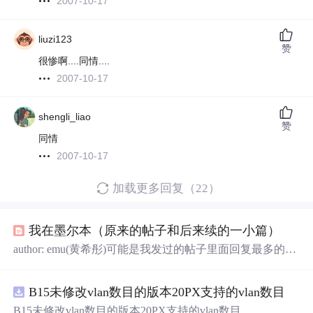
2007-10-17
liuzi123
赞
很惨啊....同情....
2007-10-17
shengli_liao
赞
同情
2007-10-17
加载更多回复（22）
我在墨尔本（原来的帖子和后来续的一小篇）
author: emu(黄希彤)可能是我发过的帖子里面回复最多的一
个了http://search.csdn.net/Expert/topic/2264/2264556.xml那天
在msn上遇到在澳洲留学的朋友GIGI，她问我为什么不写
B15未修改vlan数目的版本20PX支持的vlan数目
下去，其实当时回国前还写了一段的，但是当时心情太灰
暗，写出来自己也不满意，恰好后来帖子被强行结贴，就
B15未修改vlan数目的版本20PX支持的vlan数目