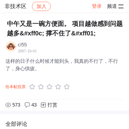
非技术区
登录
频道
加入
帖子详情
社区
非技术区
中午又是一碗方便面。 项目越做感到问题
越多&#xff0c; 撑不住了&#xff01;
cl55
2007-10-01
这样的日子什么时候才能到头，我真的不行了，不行
了，身心惧疲。
给本帖投票
573
43
打赏
全部评论