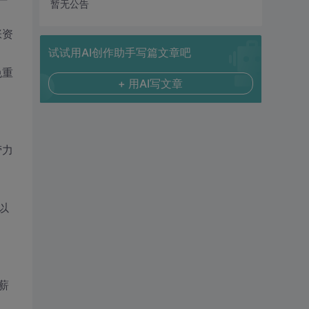
暂无公告
张资
试试用AI创作助手写篇文章吧
免重
+ 用AI写文章
劳力
以
薪