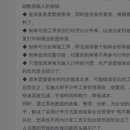
础数据输入的烦恼。
◆ 提供多角度数据查询，同时提供条件查询、模糊
料了。
◆ 制单可按工序类别打印空白计件单，以便分发到
复打印和商业机密外泄。
◆ 制单可分款审核工序，即无须等整个制单全部审
◆ 制单提供结案功能，结案的制单将不再参与计件
◆ 只需按原来每天输入计件的习惯，生产进度报表
到车间里去统计了。
◆ 原来需要很长时间才能算出来、可能错误百出的
总而言之，实施大帮手计件工资管理系统，使繁琐、
快速高效完成，节省时间和精力，降低成本。
同时，通过系统数据的收集、整理、分析，为企业的
平，解决了采用计件方式薪资核算企业管理中“剪不
从此，您再也不用为计算工资又怕出错而加班加点了
人员离职导致的衔接问题而头痛不已了。