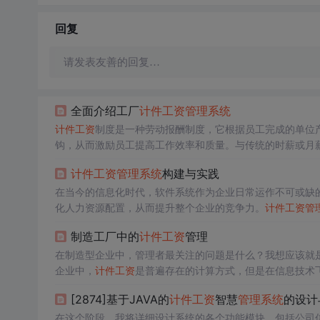
回复
请发表友善的回复…
全面介绍工厂
计件工资
管理系统
计件工资
制度是一种劳动报酬制度，它根据员工完成的单位
钩，从而激励员工提高工作效率和质量。与传统的时薪或月
程度上为员工的加班和额外劳动提供了合理的补偿。
计件工资
管理系统
构建与实践
在当今的信息化时代，软件系统作为企业日常运作不可或缺
化人力资源配置，从而提升整个企业的竞争力。
计件工资
管
统性。本章将从系统的开发背景、目标以及所面临的挑战等方面
制造工厂中的
计件工资
管理
关键功能模块，主要包括：用户身份验证模块：负责用户登
在制造型企业中，管理者最关注的问题是什么？我想应该就
企业中，
计件工资
是普遍存在的计算方式，但是在信息技术飞
工资
，这样不但影响工作效率，而且还存在错误隐患。 手工
[2874]基于JAVA的
计件工资
智慧
管理系统
的设计
单价计量，但对报工数量的真
在这个阶段，我将详细设计系统的各个功能模块，包括公司