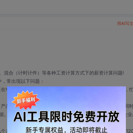
用AI写
、混合（计时计件）等各种工资计算方式下的薪资计算问题!
程中，常出现以下问题：
赶在申报期限内报税，一边又得加班加点忙着核算或核对工资，
，产品质量不稳定，很有可能因此而丢掉客户的下一个订单。同
据。而核算速度稍微快一点，又容易出错，算多了，增加了企业
月后才发现某个月某款产品生产了1000件，计件工资却是120