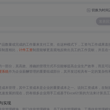
切换为时间
发表回
产品数量或完成的工作量来支付工资。在这种模式下，工资与工作成果直
薪制度相比，
计件工资
制度能够更直观地反映出员工的工作贡献，并且在
的一部分，其高效、准确的管理方式不仅能够提高企业生产效率，而且可
理系统
作为企业薪酬管理的重要组成部分，其开发过程具有一定的复杂性
进行概述，为读者提供一个全面的认识。scglxt.exe执行文件包含了
录、权限验证及会话管理。
是成本管理，其中工资成本是企业的重要成本之一。说到工资成本，在制
速发展的现在，扔有很多企业用手工或基于Excel计算的方法来计算员工
计件工资
常见问题 1、
计件工资
的主要依据是合格产品数量和预先规定的
与实现
信息管理模块、部门信息管理模块、员工信息管理模块、工序信息管理模