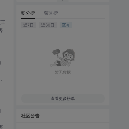
积分榜
荣誉榜
更工
近7日
近30日
至今
否
的
暂无数据
，
查看更多榜单
问
社区公告
基