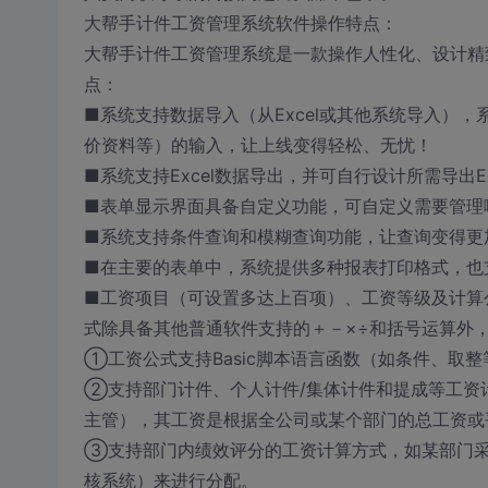
大帮手计件工资管理系统软件操作特点：
大帮手计件工资管理系统是一款操作人性化、设计精
点：
■系统支持数据导入（从Excel或其他系统导入）
价资料等）的输入，让上线变得轻松、无忧！
■系统支持Excel数据导出，并可自行设计所需导出E
■表单显示界面具备自定义功能，可自定义需要管理
■系统支持条件查询和模糊查询功能，让查询变得更
■在主要的表单中，系统提供多种报表打印格式，也
■工资项目（可设置多达上百项）、工资等级及计算
式除具备其他普通软件支持的＋－×÷和括号运算外
①工资公式支持Basic脚本语言函数（如条件、取
②支持部门计件、个人计件/集体计件和提成等工资
主管），其工资是根据全公司或某个部门的总工资或
③支持部门内绩效评分的工资计算方式，如某部门采
核系统）来进行分配。