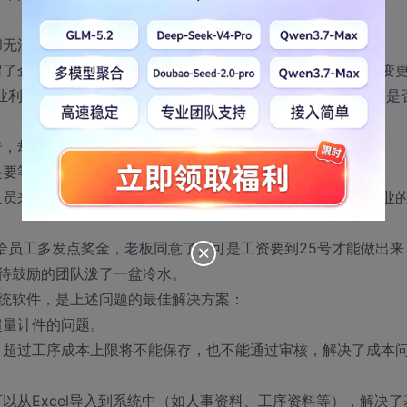
却无法提供足够、有效的明细和凭据。
留了企业利润对外进行报价。但在实际生产中，生产部门经常变
企业利润得不到保障。因此，产生的问题是：生产部门变更工价是
告，却无处可查，要对相关数据项目进行比对更是不现实。
是要等到决算报告出来以后，才知道一个总额。
人员来统计各个制单、每个工序的生产进度，重复劳动带给企业
给员工多发点奖金，老板同意了。可是工资要到25号才能做出来
待鼓励的团队泼了一盆冷水。
统软件，是上述问题的最佳解决方案：
超量计件的问题。
，超过工序成本上限将不能保存，也不能通过审核，解决了成本
以从Excel导入到系统中（如人事资料、工序资料等），解决了