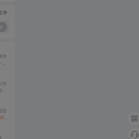
正序
复
接挂
一定
以优
和系
多个
造型
计件
计件
块、