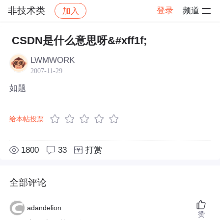
非技术类
登录
频道
加入
帖子详情
社区
非技术类
CSDN是什么意思呀&#xff1f;
LWMWORK
2007-11-29
如题
给本帖投票
1800
33
打赏
全部评论
adandelion
赞