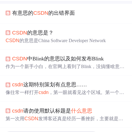
有意思的
CSDN
的出错界面
CSDN
的意思是？
CSDN
的意思是China Software Developer Network
CSDN
中Blink的意思以及如何发布Blink
作为一个新手小白，在官网上看到了Blink，没搞懂啥意
思，就去了解了一下。
CSDN
中发Blink的意思和QQ中发
动态,在微信中发朋友圈差不多，可以发想说的话，也可以
csdn
这期特别策划有点意思……
问问题需求解答，还可以发问题投票。 下面是步骤 找到菜
单中的动态，这里面可以看到别人发的Blink。找到上面的
像往常一样打开
csdn
，第一眼就看见这个区域。第一个感
加号，即可发表Blink。 点击加号出现下图在Blink中可以
觉是怎么全是字母，不会是
csdn
出错了吧？！可能是由于
选择想要发布的话题，写好后点击发布即可 ...
我刚看过一个出错了显示乱码的网站，思维惯性:) 不过个
csdn
请勿使用默认标题是
什么意思
策划还是做得不错的！...
第一次用
CSDN
发博客还真是经历一番挫折，主要就是一
直提示请勿使用默认标题，解决方法： 希望可以帮到大
家！！！