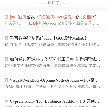
——到底了——
java
触摸
函数_
仔细
触摸
Java
编程
中
的"
文档
"和"
包
"
什么是
包
java
中
的
包
(Package)其实指的就是目录，它
是为了更好地管理
Java
类(Class)和接口(Interface)。
Java
语
言的
包
可以被另一个
Java
开发
包
所使用。如果我们要引用
手写数字识别系统.doc【GUI设计Matlab】
某个
包
中
的类，用import关键字来标明即可。比如： im
port
java
.util. date=new Date 提示：import
java
.
资 源 简 介 手写数字识别系统，非常好的啊!带有GUI界
util.表示
java
.util
中
的所有公有...
面，使用方便! 详 情 说 明 用这个手写数字识别系统，你可
以轻松地识别手写数字。这个系统不仅功能强大，而且还
如何通过区域科技创新分析工具精准掌握区域创新要素分布与产业链融合现状？.docx
带有直观的图形用户界面（GUI），非常容易使用。你只
需要将手写数字输入系统，它将立即给出准确的识别结
如何通过区域科技创新分析工具精准掌握区域创新要素分
果。这个系统可以在各种场景
中
使用，无论是学校、工作
布与产业链融合现状？
还是日常生活，都能为你提供快速和准确的识别服务。它
是一个非常方便和实用的工具，你一定会喜欢它的！
Visual-Workflow-Orphan-Node-Auditor-v1.0-原创源码与
原创本地工程审计与分析工具合集
中
的独立资源
包
。每个
ZIP
包
含完整源码、3项自动化测试、可复现合成示例、离
线HTML、JSON与SVG报告、1080×720真实运行效果图、
Cypress-Flaky-Test-Evidence-Auditor-v1.0-原创源码与
README、运行说明、功能清单、MIT License及原创与授
权声明。解压后进入project目录，执行npm test验证算法，