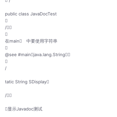
 /
public class JavaDocTest

/

在main 中要使用字符串

@see #mainjava.lang.String

/
tatic String SDisplay
/
显示Javadoc测试