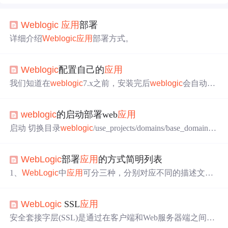
Weblogic
应用
部署
详细介绍
Weblogic
应用
部署方式。
Weblogic
配置自己的
应用
我们知道在
weblogic
7.x之前，安装完后
weblogic
会自动创
建默认的
应用
目录DefaultWebApp。如果没有特别的需要，
就可以利用这个默认的
应用
目录布署Web
应用
程序或者J2E
weblogic
的启动部署web
应用
E系统了。而在
weblogic
8.x之后版本中，它不会自动创建
默认的
应用
目录。所以我们需要使用Configuration Wizard来
启动 切换目录
weblogic
/use_projects/domains/base_domain/bi
创建自己的
应用
目录，发布
应用
目录有两种方法，现分别
n 命令：nohup ./start
Weblogic
.sh > out.log 2>&1 & （后台启
介绍。1.weblo
动输出到out.log文件中，如果有有错误也输入到out.log文
WebLogic
部署
应用
的方式简明列表
件） 登录
weblogic
的后台 http:ip:7001(默认端口)/console 获
取操作权限（有的版本在更改中心附近有锁定按钮，点击
1、
WebLogic
中
应用
可分三种，分别对应不同的描述文件
后才能获取操作权限） 在部署菜单中，选择安装然后把..
及扩展名或目录结构： （1）*.JAR: 是EJB的压缩包(有3个
描述文件ejb-jar.xml，
WEBLOGIC
*.0-ejb-jar.xml，
WEBLO
WebLogic
SSL
应用
GIC
*.0-cmp-rdbms-jar.xml) （2）*.WAR: 是只包含JSP和SE
RVLET的WEB APPLICATION压缩包(有2个描述文件web.x
安全套接字层(SSL)是通过在客户端和Web服务器端之间进
ml，web