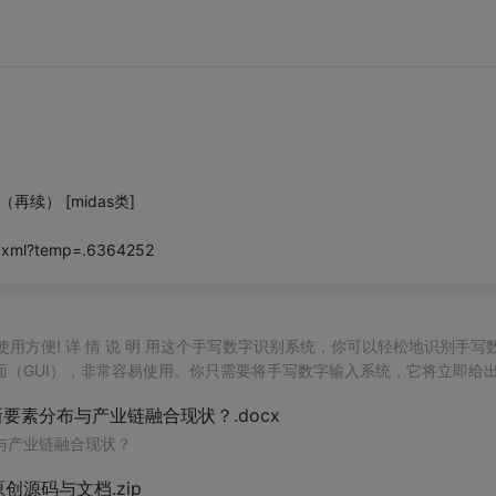
） [midas类]
21.xml?temp=.6364252
，使用方便! 详 情 说 明 用这个手写数字识别系统，你可以轻松地识别手写
（GUI），非常容易使用。你只需要将手写数字输入系统，它将立即给
、工作还是日常生活，都能为你提供快速和准确的识别服务。它是一个非
素分布与产业链融合现状？.docx
与产业链融合现状？
.0-原创源码与文档.zip