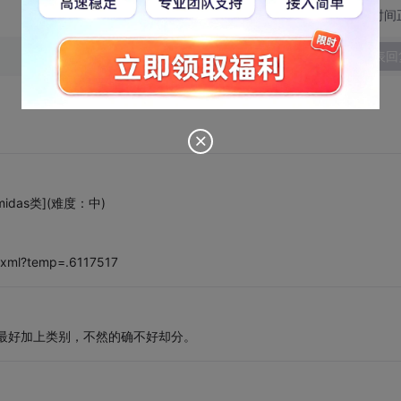
切换为时间
发表回
as类](难度：中)
0.xml?temp=.6117517
最好加上类别，不然的确不好却分。