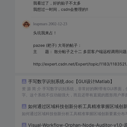
我看过了，好的贴子不太多
我想过一时间，csdn会整理的!!
leapmars
2002-12-23
头坑我来占！
pazee (耙子) 大哥的帖子：
主 题： 散分帖子之十二 多层客户端远程调用问题（再续
http://expert.csdn.net/Expert/topic/1183/11835
手写数字识别系统.doc【GUI设计Matlab】
资 源 简 介 手写数字识别系统，非常好的啊!带有GUI界面
字。这个系统不仅功能强大，而且还带有直观的图形用户界面
的识别结果。这个系统可以在各种场景中使用，无论是学校
如何通过区域科技创新分析工具精准掌握区域创新要
便和实用的工具，你一定会喜欢它的！
如何通过区域科技创新分析工具精准掌握区域创新要素分布
Visual-Workflow-Orphan-Node-Auditor-v1