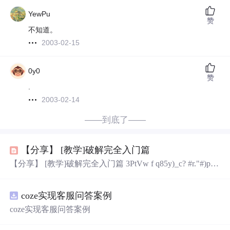
YewPu
赞
不知道。
2003-02-15
0y0
赞
.
2003-02-14
——到底了——
【分享】 [教学]破解完全入门篇
【分享】 [教学]破解完全入门篇 3PtVw f q85y)_c? #r."#)pD
第一章--前言 /.$hZ$ q 好多哥们儿说看教程跟老大的书都看
不太明白，所以，我尽量把话说到最容易理解的份上，本
coze实现客服问答案例
文写给那些刚入门和尚未入门的朋友们... !9N#PHf$p 目录 f
$E4jD_au no.1------------------前言（说明一下） ;, \lZ no.2-----
coze实现客服问答案例
-...