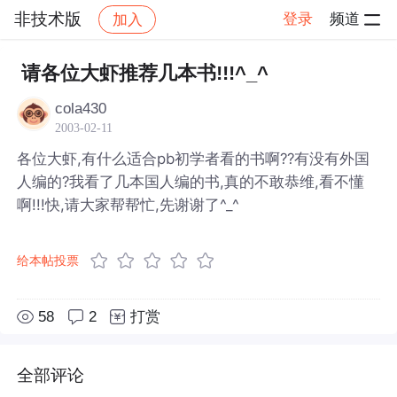
非技术版
登录
频道
加入
帖子详情
社区
非技术版
请各位大虾推荐几本书!!!^_^
cola430
2003-02-11
各位大虾,有什么适合pb初学者看的书啊??有没有外国
人编的?我看了几本国人编的书,真的不敢恭维,看不懂
啊!!!快,请大家帮帮忙,先谢谢了^_^
给本帖投票
58
2
打赏
全部评论