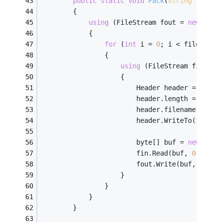
public
static
void
Pack
(
string
 result
        {
using
 (FileStream fout = 
new
 File
            {
for
 (
int
 i = 
0
; i < filenames
                {
using
 (FileStream fin = 
n
                    {
                        Header header = 
new
 H
                        header.length = fin.L
                        header.filename = Pat
                        header.WriteTo(fout);
                        byte[] buf = 
new
 byte
                        fin.Read(buf, 
0
, buf.
                        fout.Write(buf, 
0
, bu
                    }
                }
            }
        }