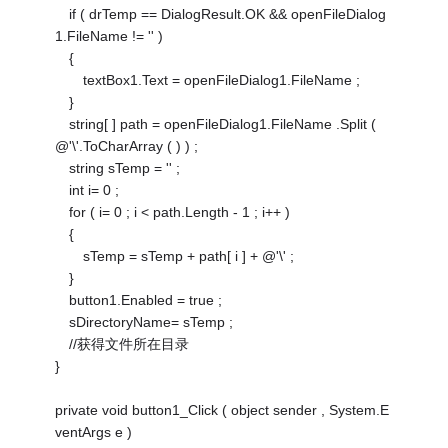
if ( drTemp == DialogResult.OK && openFileDialog
1.FileName != '' )
{
textBox1.Text = openFileDialog1.FileName ;
}
string[ ] path = openFileDialog1.FileName .Split (
@'\'.ToCharArray ( ) ) ;
string sTemp = '' ;
int i= 0 ;
for ( i= 0 ; i < path.Length - 1 ; i++ )
{
sTemp = sTemp + path[ i ] + @'\' ;
}
button1.Enabled = true ;
sDirectoryName= sTemp ;
//获得文件所在目录
}
private void button1_Click ( object sender , System.E
ventArgs e )