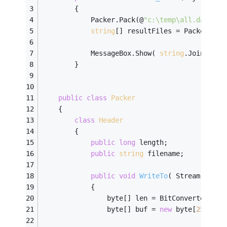
        {
            Packer.Pack(@
"c:\temp\all.dat"
, @
string
[] resultFiles = Packer.Unp
            MessageBox.Show( 
string
.Join(
"\n"
        }
public
class
Packer
    {
class
Header
        {
public
long
 length;
public
string
 filename;
public
void
WriteTo
( Stream fs )
            {
                byte[] len = BitConverter.Get
                byte[] buf = 
new
 byte[
256
];