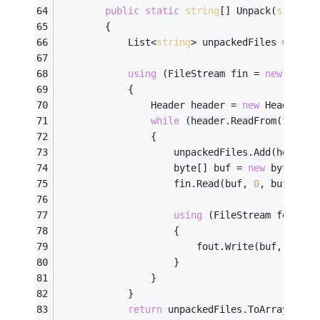
public
static
string
[] Unpack(
string
 
        {
            List<
string
> unpackedFiles = 
new
 
using
 (FileStream fin = 
new
 FileS
            {
                Header header = 
new
 Header();
while
 (header.ReadFrom(fin))
                {
                    unpackedFiles.Add(header.
                    byte[] buf = 
new
 byte[hea
                    fin.Read(buf, 
0
, buf.Leng
using
 (FileStream fout = 
                    {
                        fout.Write(buf, 
0
, bu
                    }
                }
            }
return
 unpackedFiles.ToArray();