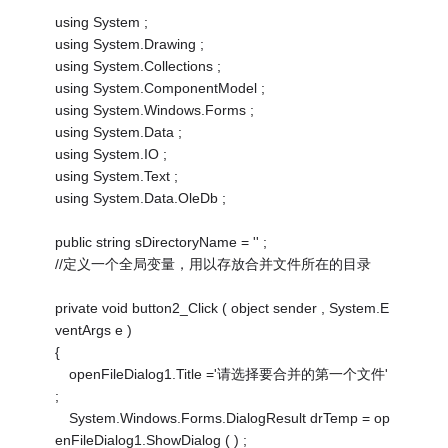
using System ;
using System.Drawing ;
using System.Collections ;
using System.ComponentModel ;
using System.Windows.Forms ;
using System.Data ;
using System.IO ;
using System.Text ;
using System.Data.OleDb ;
public string sDirectoryName = '' ;
//定义一个全局变量，用以存放合并文件所在的目录
private void button2_Click ( object sender , System.E
ventArgs e )
{
openFileDialog1.Title ='请选择要合并的第一个文件'
;
System.Windows.Forms.DialogResult drTemp = op
enFileDialog1.ShowDialog ( ) ;