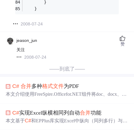
        }
    }
2008-07-24
jeason_jun
赞
关注
2008-07-24
——到底了——
C#
合并
多种
格式文件
为PDF
本文介绍使用FreeSpire.Officefor.NET组件将doc、docx、xl
s、xlsx等不同格式文档
合并
为PDF的方法。通过加载文档
并转换为PDF流，再将各PDF流
合并
成一个PDF文档。
C#
实现Excel纵横相同列自动
合并
功能
本文基于
C#
和EPPlus库实现Excel中纵向（同列多行）与横
向（同行多列）的相同内容自动
合并
功能。核心包括哨兵
值优化的O(n)纵向
合并
算法、多级关联横向
合并
方案，并