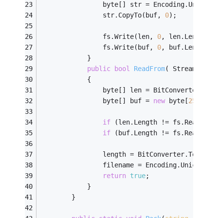
                byte[] str = Encoding.Unicode
                str.CopyTo(buf, 
0
);
                fs.Write(len, 
0
, len.Length);
                fs.Write(buf, 
0
, buf.Length);
            }
public
bool
ReadFrom
( Stream fs)
            {
                byte[] len = BitConverter.Get
                byte[] buf = 
new
 byte[
256
];
if
 (len.Length != fs.Read(len
if
 (buf.Length != fs.Read(buf
                length = BitConverter.ToInt64
                filename = Encoding.Unicode.G
return
true
;
            }
        }